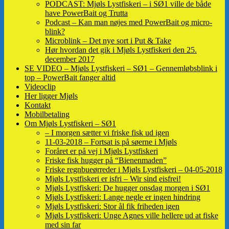
PODCAST: Mjøls Lystfiskeri – i SØ1 ville de både
have PowerBait og Trutta
Podcast – Kan man nøjes med PowerBait og micro-
blink?
Microblink – Det nye sort i Put & Take
Hør hvordan det gik i Mjøls Lystfiskeri den 25.
december 2017
SE VIDEO – Mjøls Lystfiskeri – SØ1 – Gennemløbsblink i
top – PowerBait fanger altid
Videoclip
Her ligger Mjøls
Kontakt
Mobilbetaling
Om Mjøls Lystfiskeri – SØ1
– I morgen sætter vi friske fisk ud igen
11-03-2018 – Fortsat is på søerne i Mjøls
Foråret er på vej i Mjøls Lystfiskeri
Friske fisk hugger på “Bienenmaden”
Friske regnbueørreder i Mjøls Lystfiskeri – 04-05-2018
Mjøls Lystfiskeri er isfri – Wir sind eisfrei!
Mjøls Lystfiskeri: De hugger onsdag morgen i SØ1
Mjøls Lystfiskeri: Lange negle er ingen hindring
Mjøls Lystfiskeri: Stor ål fik friheden igen
Mjøls Lystfiskeri: Unge Agnes ville hellere ud at fiske
med sin far