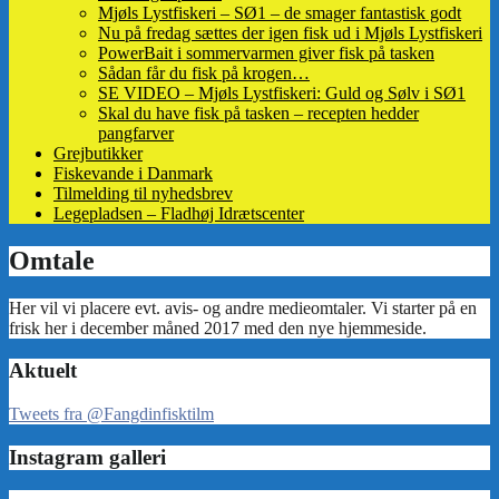
Mjøls Lystfiskeri – SØ1 – de smager fantastisk godt
Nu på fredag sættes der igen fisk ud i Mjøls Lystfiskeri
PowerBait i sommervarmen giver fisk på tasken
Sådan får du fisk på krogen…
SE VIDEO – Mjøls Lystfiskeri: Guld og Sølv i SØ1
Skal du have fisk på tasken – recepten hedder
pangfarver
Grejbutikker
Fiskevande i Danmark
Tilmelding til nyhedsbrev
Legepladsen – Fladhøj Idrætscenter
Aktuelt
Tweets fra @Fangdinfisktilm
Instagram galleri