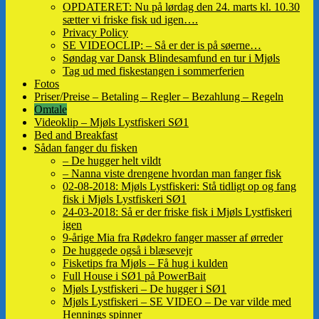
OPDATERET: Nu på lørdag den 24. marts kl. 10.30
sætter vi friske fisk ud igen….
Privacy Policy
SE VIDEOCLIP: – Så er der is på søerne…
Søndag var Dansk Blindesamfund en tur i Mjøls
Tag ud med fiskestangen i sommerferien
Fotos
Priser/Preise – Betaling – Regler – Bezahlung – Regeln
Omtale
Videoklip – Mjøls Lystfiskeri SØ1
Bed and Breakfast
Sådan fanger du fisken
– De hugger helt vildt
– Nanna viste drengene hvordan man fanger fisk
02-08-2018: Mjøls Lystfiskeri: Stå tidligt op og fang
fisk i Mjøls Lystfiskeri SØ1
24-03-2018: Så er der friske fisk i Mjøls Lystfiskeri
igen
9-årige Mia fra Rødekro fanger masser af ørreder
De huggede også i blæsevejr
Fisketips fra Mjøls – Få hug i kulden
Full House i SØ1 på PowerBait
Mjøls Lystfiskeri – De hugger i SØ1
Mjøls Lystfiskeri – SE VIDEO – De var vilde med
Hennings spinner