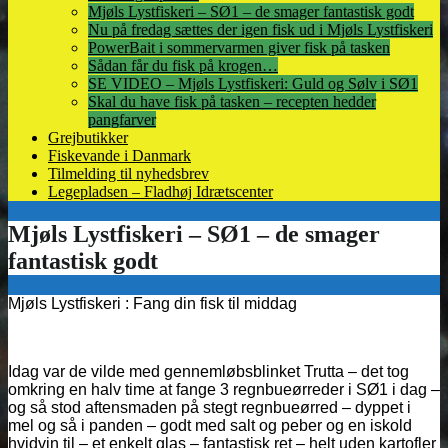
Mjøls Lystfiskeri – SØ1 – de smager fantastisk godt
Nu på fredag sættes der igen fisk ud i Mjøls Lystfiskeri
PowerBait i sommervarmen giver fisk på tasken
Sådan får du fisk på krogen…
SE VIDEO – Mjøls Lystfiskeri: Guld og Sølv i SØ1
Skal du have fisk på tasken – recepten hedder
pangfarver
Grejbutikker
Fiskevande i Danmark
Tilmelding til nyhedsbrev
Legepladsen – Fladhøj Idrætscenter
Mjøls Lystfiskeri : Fang din fisk til middag
Idag var de vilde med gennemløbsblinket Trutta – det tog
omkring en halv time at fange 3 regnbueørreder i SØ1 i dag –
og så stod aftensmaden på stegt regnbueørred – dyppet i
mel og så i panden – godt med salt og peber og en iskold
hvidvin til – et enkelt glas – fantastisk ret – helt uden kartofler