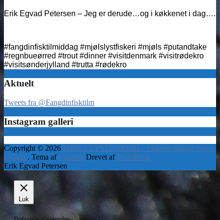
Erik Egvad Petersen – Jeg er derude…og i køkkenet i dag….
#fangdinfisktilmiddag #mjølslystfiskeri #mjøls #putandtake
#regnbueørred #trout #dinner #visitdenmark #visitrødekro
#visitsønderjylland #trutta #rødekro
Aktuelt
Tweets fra @Fangdinfisktilm
Instagram galleri
Copyright © 2026
MJØLS LYSTFISKERI – Fiskene hugger hos os
i Mjøls
. Tema af
Colorlib
Drevet af
WordPress
Erik Egvad Petersen
Luk
Privacy Overview