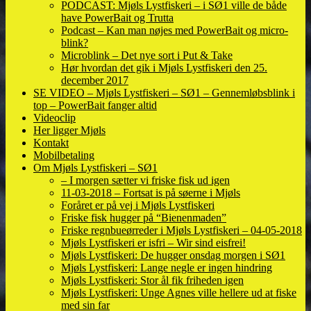
PODCAST: Mjøls Lystfiskeri – i SØ1 ville de både
have PowerBait og Trutta
Podcast – Kan man nøjes med PowerBait og micro-
blink?
Microblink – Det nye sort i Put & Take
Hør hvordan det gik i Mjøls Lystfiskeri den 25.
december 2017
SE VIDEO – Mjøls Lystfiskeri – SØ1 – Gennemløbsblink i
top – PowerBait fanger altid
Videoclip
Her ligger Mjøls
Kontakt
Mobilbetaling
Om Mjøls Lystfiskeri – SØ1
– I morgen sætter vi friske fisk ud igen
11-03-2018 – Fortsat is på søerne i Mjøls
Foråret er på vej i Mjøls Lystfiskeri
Friske fisk hugger på “Bienenmaden”
Friske regnbueørreder i Mjøls Lystfiskeri – 04-05-2018
Mjøls Lystfiskeri er isfri – Wir sind eisfrei!
Mjøls Lystfiskeri: De hugger onsdag morgen i SØ1
Mjøls Lystfiskeri: Lange negle er ingen hindring
Mjøls Lystfiskeri: Stor ål fik friheden igen
Mjøls Lystfiskeri: Unge Agnes ville hellere ud at fiske
med sin far