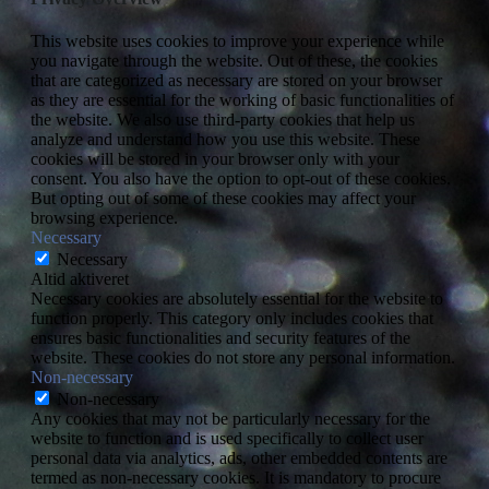
This website uses cookies to improve your experience while
you navigate through the website. Out of these, the cookies
that are categorized as necessary are stored on your browser
as they are essential for the working of basic functionalities of
the website. We also use third-party cookies that help us
analyze and understand how you use this website. These
cookies will be stored in your browser only with your
consent. You also have the option to opt-out of these cookies.
But opting out of some of these cookies may affect your
browsing experience.
Necessary
Necessary
Altid aktiveret
Necessary cookies are absolutely essential for the website to
function properly. This category only includes cookies that
ensures basic functionalities and security features of the
website. These cookies do not store any personal information.
Non-necessary
Non-necessary
Any cookies that may not be particularly necessary for the
website to function and is used specifically to collect user
personal data via analytics, ads, other embedded contents are
termed as non-necessary cookies. It is mandatory to procure