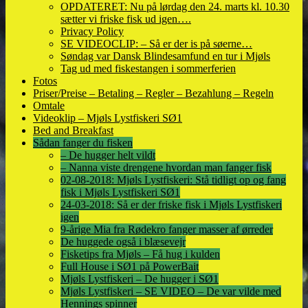
OPDATERET: Nu på lørdag den 24. marts kl. 10.30
sætter vi friske fisk ud igen….
Privacy Policy
SE VIDEOCLIP: – Så er der is på søerne…
Søndag var Dansk Blindesamfund en tur i Mjøls
Tag ud med fiskestangen i sommerferien
Fotos
Priser/Preise – Betaling – Regler – Bezahlung – Regeln
Omtale
Videoklip – Mjøls Lystfiskeri SØ1
Bed and Breakfast
Sådan fanger du fisken
– De hugger helt vildt
– Nanna viste drengene hvordan man fanger fisk
02-08-2018: Mjøls Lystfiskeri: Stå tidligt op og fang
fisk i Mjøls Lystfiskeri SØ1
24-03-2018: Så er der friske fisk i Mjøls Lystfiskeri
igen
9-årige Mia fra Rødekro fanger masser af ørreder
De huggede også i blæsevejr
Fisketips fra Mjøls – Få hug i kulden
Full House i SØ1 på PowerBait
Mjøls Lystfiskeri – De hugger i SØ1
Mjøls Lystfiskeri – SE VIDEO – De var vilde med
Hennings spinner