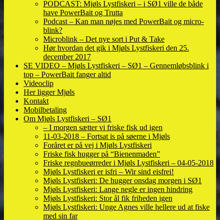
PODCAST: Mjøls Lystfiskeri – i SØ1 ville de både
have PowerBait og Trutta
Podcast – Kan man nøjes med PowerBait og micro-
blink?
Microblink – Det nye sort i Put & Take
Hør hvordan det gik i Mjøls Lystfiskeri den 25.
december 2017
SE VIDEO – Mjøls Lystfiskeri – SØ1 – Gennemløbsblink i
top – PowerBait fanger altid
Videoclip
Her ligger Mjøls
Kontakt
Mobilbetaling
Om Mjøls Lystfiskeri – SØ1
– I morgen sætter vi friske fisk ud igen
11-03-2018 – Fortsat is på søerne i Mjøls
Foråret er på vej i Mjøls Lystfiskeri
Friske fisk hugger på “Bienenmaden”
Friske regnbueørreder i Mjøls Lystfiskeri – 04-05-2018
Mjøls Lystfiskeri er isfri – Wir sind eisfrei!
Mjøls Lystfiskeri: De hugger onsdag morgen i SØ1
Mjøls Lystfiskeri: Lange negle er ingen hindring
Mjøls Lystfiskeri: Stor ål fik friheden igen
Mjøls Lystfiskeri: Unge Agnes ville hellere ud at fiske
med sin far