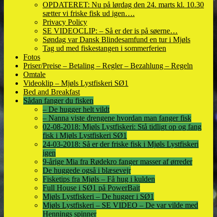
OPDATERET: Nu på lørdag den 24. marts kl. 10.30
sætter vi friske fisk ud igen….
Privacy Policy
SE VIDEOCLIP: – Så er der is på søerne…
Søndag var Dansk Blindesamfund en tur i Mjøls
Tag ud med fiskestangen i sommerferien
Fotos
Priser/Preise – Betaling – Regler – Bezahlung – Regeln
Omtale
Videoklip – Mjøls Lystfiskeri SØ1
Bed and Breakfast
Sådan fanger du fisken
– De hugger helt vildt
– Nanna viste drengene hvordan man fanger fisk
02-08-2018: Mjøls Lystfiskeri: Stå tidligt op og fang
fisk i Mjøls Lystfiskeri SØ1
24-03-2018: Så er der friske fisk i Mjøls Lystfiskeri
igen
9-årige Mia fra Rødekro fanger masser af ørreder
De huggede også i blæsevejr
Fisketips fra Mjøls – Få hug i kulden
Full House i SØ1 på PowerBait
Mjøls Lystfiskeri – De hugger i SØ1
Mjøls Lystfiskeri – SE VIDEO – De var vilde med
Hennings spinner