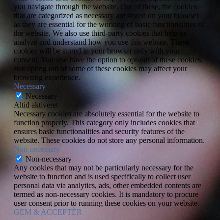
you navigate through the website. Out of these, the cookies
that are categorized as necessary are stored on your browser
as they are essential for the working of basic functionalities of
the website. We also use third-party cookies that help us
analyze and understand how you use this website. These
cookies will be stored in your browser only with your
consent. You also have the option to opt-out of these cookies.
But opting out of some of these cookies may affect your
browsing experience.
Necessary
Necessary
Altid aktiveret
Necessary cookies are absolutely essential for the website to
function properly. This category only includes cookies that
ensures basic functionalities and security features of the
website. These cookies do not store any personal information.
Non-necessary
Non-necessary
Any cookies that may not be particularly necessary for the
website to function and is used specifically to collect user
personal data via analytics, ads, other embedded contents are
termed as non-necessary cookies. It is mandatory to procure
user consent prior to running these cookies on your website.
GEM & ACCEPTÈR