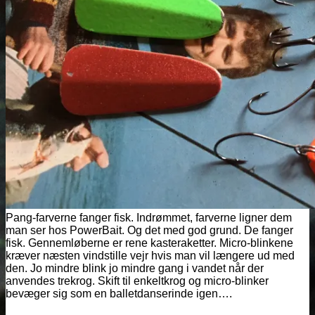
Pang-farverne fanger fisk. Indrømmet, farverne ligner dem
man ser hos PowerBait. Og det med god grund. De fanger
fisk. Gennemløberne er rene kasteraketter. Micro-blinkene
kræver næsten vindstille vejr hvis man vil længere ud med
den. Jo mindre blink jo mindre gang i vandet når der
anvendes trekrog. Skift til enkeltkrog og micro-blinker
bevæger sig som en balletdanserinde igen….