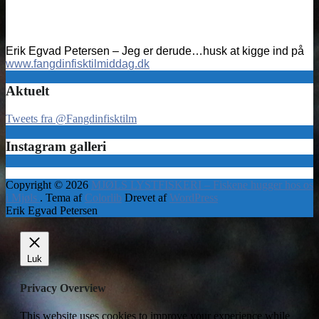
Erik Egvad Petersen – Jeg er derude…husk at kigge ind på
www.fangdinfisktilmiddag.dk
Aktuelt
Tweets fra @Fangdinfisktilm
Instagram galleri
Copyright © 2026
MJØLS LYSTFISKERI – Fiskene hugger hos os
i Mjøls
. Tema af
Colorlib
Drevet af
WordPress
Erik Egvad Petersen
Luk
Privacy Overview
This website uses cookies to improve your experience while