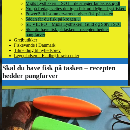
Mjøls Lystfiskeri – SØ1 – de smager fantastisk godt
Nu på fredag sættes der igen fisk ud i Mjøls Lystfiskeri
PowerBait i sommervarmen giver fisk på tasken
Sådan får du fisk på krogen…
SE VIDEO – Mjøls Lystfiskeri: Guld og Sølv i SØ1
Skal du have fisk på tasken – recepten hedder
pangfarver
Grejbutikker
Fiskevande i Danmark
Tilmelding til nyhedsbrev
Legepladsen – Fladhøj Idrætscenter