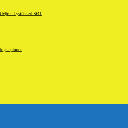
 i Mjøls Lystfiskeri SØ1
ings spinner