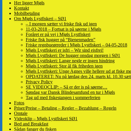
Her ligger Mjøls
Kontakt
Mobilbetaling
Om Mjøls Lystfiskeri – SØ1
– I morgen sætter vi friske fisk ud igen
11-03-2018 – Fortsat is på søerne i Mjøls
Foråret er på vej i Mjøls Lystfiskeri
Friske fisk hugger på “Bienenmaden”
Friske regnbueørreder i Mjøls Lystfiskeri – 04-05-2018
Mjøls Lystfiskeri er isfri – Wir sind eisfrei!
Mjøls Lystfiskeri: De hugger onsdag morgen i SØ1
Mjøls Lystfiskeri: Lange negle er ingen hindring
Mjøls Lystfiskeri: Stor ål fik friheden igen
Mjøls Lystfiskeri: Unge Agnes ville hellere ud at fiske me
OPDATERET: Nu på lørdag den 24. marts kl. 10.30 sætte
Privacy Policy
SE VIDEOCLIP: – Så er der is på søerne…
Søndag var Dansk Blindesamfund en tur i Mjøls
Tag ud med fiskestangen i sommerferien
Fotos
Priser/Preise – Betaling – Regler – Bezahlung – Regeln
Omtale
Videoklip – Mjøls Lystfiskeri SØ1
Bed and Breakfast
Sådan fanger du fisken