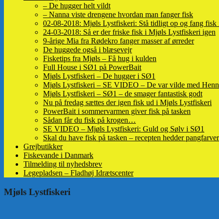
– De hugger helt vildt
– Nanna viste drengene hvordan man fanger fisk
02-08-2018: Mjøls Lystfiskeri: Stå tidligt op og fang fisk
24-03-2018: Så er der friske fisk i Mjøls Lystfiskeri igen
9-årige Mia fra Rødekro fanger masser af ørreder
De huggede også i blæsevejr
Fisketips fra Mjøls – Få hug i kulden
Full House i SØ1 på PowerBait
Mjøls Lystfiskeri – De hugger i SØ1
Mjøls Lystfiskeri – SE VIDEO – De var vilde med Henn
Mjøls Lystfiskeri – SØ1 – de smager fantastisk godt
Nu på fredag sættes der igen fisk ud i Mjøls Lystfiskeri
PowerBait i sommervarmen giver fisk på tasken
Sådan får du fisk på krogen…
SE VIDEO – Mjøls Lystfiskeri: Guld og Sølv i SØ1
Skal du have fisk på tasken – recepten hedder pangfarver
Grejbutikker
Fiskevande i Danmark
Tilmelding til nyhedsbrev
Legepladsen – Fladhøj Idrætscenter
Mjøls Lystfiskeri