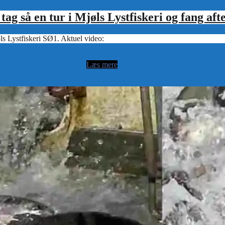
ag så en tur i Mjøls Lystfiskeri og fang af