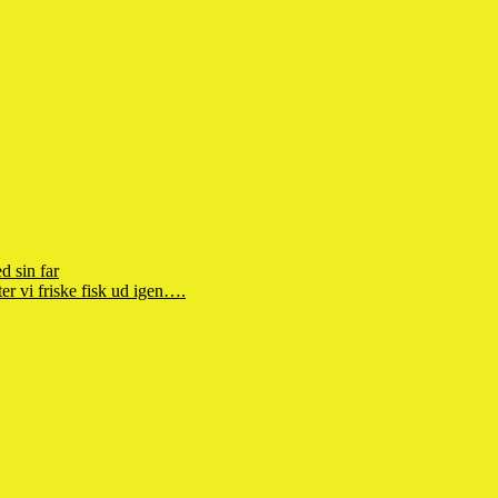
d sin far
r vi friske fisk ud igen….