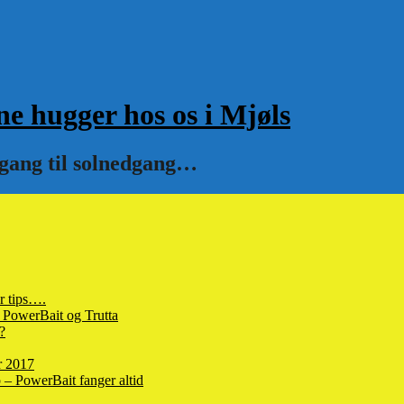
hugger hos os i Mjøls
pgang til solnedgang…
r tips….
 PowerBait og Trutta
?
r 2017
– PowerBait fanger altid