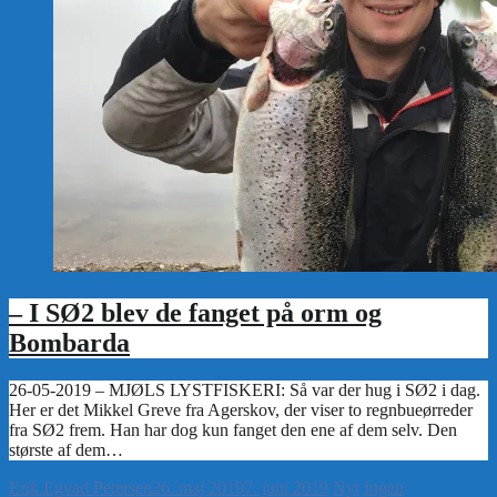
– I SØ2 blev de fanget på orm og
Bombarda
Erik Egvad Petersen
26. maj 2019
7. juni 2019
Nyt
Ingen