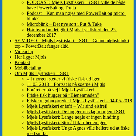
PODCAST: Mjøls Lystfiskeri – i SØ1 ville de både
have PowerBait og Trutta
Podcast – Kan man nøjes med PowerBait og micro-
blink?
Microblink – Det nye sort i Put & Take
Hør hvordan det gik i Mjøls Lystfiskeri den 25.
december 2017
SE VIDEO – Mjøls Lystfiskeri – SØ1 – Gennemløbsblink i
top – PowerBait fanger altid
Videoclip
Her ligger Mjøls
Kontakt
Mobilbetaling
Om Mjøls Lystfiskeri – SØ1
– I morgen sætter vi friske fisk ud igen
11-03-2018 – Fortsat is på søerne i Mjøls
Foråret er på vej i Mjøls Lystfiskeri
Friske fisk hugger på “Bienenmaden”
Friske regnbueørreder i Mjøls Lystfiskeri – 04-05-2018
Mjøls Lystfiskeri er isfri – Wir sind eisfrei!
Mjøls Lystfiskeri: De hugger onsdag morgen i SØ1
Mjøls Lystfiskeri: Lange negle er ingen hindring
Mjøls Lystfiskeri: Stor ål fik friheden igen
Mjøls Lystfiskeri: Unge Agnes ville hellere ud at fiske
med sin far