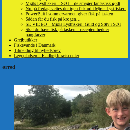
Mjøls Lystfiskeri – SØ1 – de smager fantastisk godt
Nu på fredag sættes der igen fisk ud i Mjøls Lystfiskeri
PowerBait i sommervarmen giver fisk på tasken
Sådan får du fisk på krogen…
SE VIDEO – Mjøls Lystfiskeri: Guld og Sølv i SØ1
Skal du have fisk på tasken – recepten hedder
pangfarver
Grejbutikker
Fiskevande i Danmark
Tilmelding til nyhedsbrev
Legepladsen – Fladhøj Idrætscenter
ørred