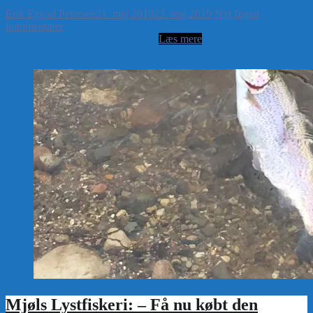
Erik Egvad Petersen
21. maj 2019
23. maj 2019
Nyt
Ingen
kommentarer
Mjøls Lystfiskeri: – Få nu købt den