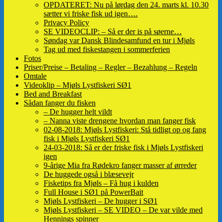
OPDATERET: Nu på lørdag den 24. marts kl. 10.30
sætter vi friske fisk ud igen….
Privacy Policy
SE VIDEOCLIP: – Så er der is på søerne…
Søndag var Dansk Blindesamfund en tur i Mjøls
Tag ud med fiskestangen i sommerferien
Fotos
Priser/Preise – Betaling – Regler – Bezahlung – Regeln
Omtale
Videoklip – Mjøls Lystfiskeri SØ1
Bed and Breakfast
Sådan fanger du fisken
– De hugger helt vildt
– Nanna viste drengene hvordan man fanger fisk
02-08-2018: Mjøls Lystfiskeri: Stå tidligt op og fang
fisk i Mjøls Lystfiskeri SØ1
24-03-2018: Så er der friske fisk i Mjøls Lystfiskeri
igen
9-årige Mia fra Rødekro fanger masser af ørreder
De huggede også i blæsevejr
Fisketips fra Mjøls – Få hug i kulden
Full House i SØ1 på PowerBait
Mjøls Lystfiskeri – De hugger i SØ1
Mjøls Lystfiskeri – SE VIDEO – De var vilde med
Hennings spinner