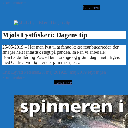
kommentarer
Mjøls Lystfiskeri: Dagens tip
Erik Egvad Petersen
25. maj 2019
25. maj 2019
Nyt
Ingen
kommentarer