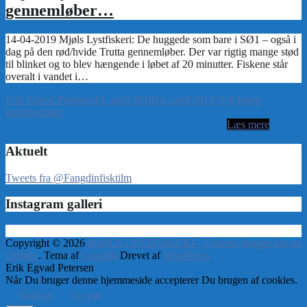
gennemløber…
Erik Egvad Petersen
14. april 2019
14. april 2019
Nyt
Ingen
kommentarer
Aktuelt
Tweets fra @Fangdinfisktilm
Instagram galleri
Copyright © 2026
MJØLS LYSTFISKERI – Fiskene hugger hos os
i Mjøls
. Tema af
Colorlib
Drevet af
WordPress
Erik Egvad Petersen
Når Du bruger denne hjemmeside accepterer Du brugen af cookies.
Settings
Accept