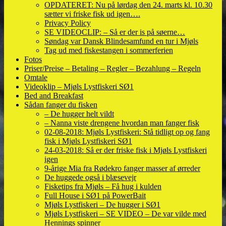
OPDATERET: Nu på lørdag den 24. marts kl. 10.30
sætter vi friske fisk ud igen….
Privacy Policy
SE VIDEOCLIP: – Så er der is på søerne…
Søndag var Dansk Blindesamfund en tur i Mjøls
Tag ud med fiskestangen i sommerferien
Fotos
Priser/Preise – Betaling – Regler – Bezahlung – Regeln
Omtale
Videoklip – Mjøls Lystfiskeri SØ1
Bed and Breakfast
Sådan fanger du fisken
– De hugger helt vildt
– Nanna viste drengene hvordan man fanger fisk
02-08-2018: Mjøls Lystfiskeri: Stå tidligt op og fang
fisk i Mjøls Lystfiskeri SØ1
24-03-2018: Så er der friske fisk i Mjøls Lystfiskeri
igen
9-årige Mia fra Rødekro fanger masser af ørreder
De huggede også i blæsevejr
Fisketips fra Mjøls – Få hug i kulden
Full House i SØ1 på PowerBait
Mjøls Lystfiskeri – De hugger i SØ1
Mjøls Lystfiskeri – SE VIDEO – De var vilde med
Hennings spinner