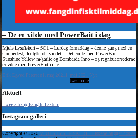
– De er vilde med PowerBait i dag
Erik Egvad Petersen
1. maj 2021
1. maj 2021
Nyt
Aktuelt
Tweets fra @Fangdinfisktilm
Instagram galleri
Copyright © 2026
MJØLS LYSTFISKERI – Fiskene hugger hos os