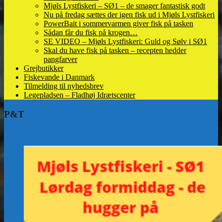
Mjøls Lystfiskeri – SØ1 – de smager fantastisk godt
Nu på fredag sættes der igen fisk ud i Mjøls Lystfiskeri
PowerBait i sommervarmen giver fisk på tasken
Sådan får du fisk på krogen…
SE VIDEO – Mjøls Lystfiskeri: Guld og Sølv i SØ1
Skal du have fisk på tasken – recepten hedder
pangfarver
Grejbutikker
Fiskevande i Danmark
Tilmelding til nyhedsbrev
Legepladsen – Fladhøj Idrætscenter
P&T