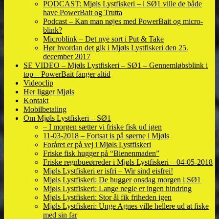
PODCAST: Mjøls Lystfiskeri – i SØ1 ville de både
have PowerBait og Trutta
Podcast – Kan man nøjes med PowerBait og micro-
blink?
Microblink – Det nye sort i Put & Take
Hør hvordan det gik i Mjøls Lystfiskeri den 25.
december 2017
SE VIDEO – Mjøls Lystfiskeri – SØ1 – Gennemløbsblink i
top – PowerBait fanger altid
Videoclip
Her ligger Mjøls
Kontakt
Mobilbetaling
Om Mjøls Lystfiskeri – SØ1
– I morgen sætter vi friske fisk ud igen
11-03-2018 – Fortsat is på søerne i Mjøls
Foråret er på vej i Mjøls Lystfiskeri
Friske fisk hugger på “Bienenmaden”
Friske regnbueørreder i Mjøls Lystfiskeri – 04-05-2018
Mjøls Lystfiskeri er isfri – Wir sind eisfrei!
Mjøls Lystfiskeri: De hugger onsdag morgen i SØ1
Mjøls Lystfiskeri: Lange negle er ingen hindring
Mjøls Lystfiskeri: Stor ål fik friheden igen
Mjøls Lystfiskeri: Unge Agnes ville hellere ud at fiske
med sin far