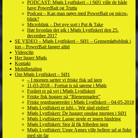
PODCAST: Mjøls Lystfiskeri – i SØ1 ville de både
have PowerBait og Trutta
Podcast – Kan man nøjes med PowerBait og micro-
blink?
Microblink – Det nye sort i Put & Take
Hør hvordan det gik i Mjøls Lystfiskeri den 25.
december 2017
SE VIDEO – Mjøls Lystfiskeri – SØ1 – Gennemløbsblink i
top – PowerBait fanger altid
Videoclip
Her ligger Mjøls
Kontakt
Mobilbetaling
Om Mjøls Lystfiskeri – SØ1
– I morgen sætter vi friske fisk ud igen
11-03-2018 – Fortsat is på søerne i Mjøls
Foråret er på vej i Mjøls Lystfiskeri
Friske fisk hugger på “Bienenmaden”
Friske regnbueørreder i Mjøls Lystfiskeri – 04-05-2018
Mjøls Lystfiskeri er isfri – Wir sind eisfrei!
Mjøls Lystfiskeri: De hugger onsdag morgen i SØ1
Mjøls Lystfiskeri: Lange negle er ingen hindring
Mjøls Lystfiskeri: Stor ål fik friheden igen
Mjøls Lystfiskeri: Unge Agnes ville hellere ud at fiske
med sin far