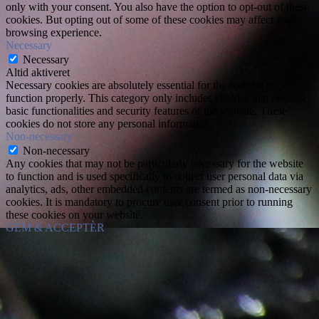
only with your consent. You also have the option to opt-out of these
cookies. But opting out of some of these cookies may affect your
browsing experience.
Necessary
Necessary
Altid aktiveret
Necessary cookies are absolutely essential for the website to
function properly. This category only includes cookies that ensures
basic functionalities and security features of the website. These
cookies do not store any personal information.
Non-necessary
Non-necessary
Any cookies that may not be particularly necessary for the website
to function and is used specifically to collect user personal data via
analytics, ads, other embedded contents are termed as non-necessary
cookies. It is mandatory to procure user consent prior to running
these cookies on your website.
GEM & ACCEPTÈR