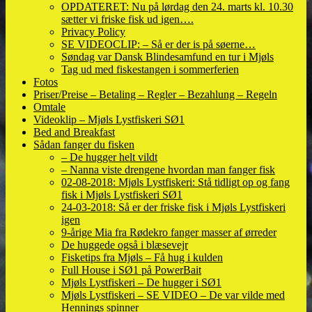
OPDATERET: Nu på lørdag den 24. marts kl. 10.30
sætter vi friske fisk ud igen….
Privacy Policy
SE VIDEOCLIP: – Så er der is på søerne…
Søndag var Dansk Blindesamfund en tur i Mjøls
Tag ud med fiskestangen i sommerferien
Fotos
Priser/Preise – Betaling – Regler – Bezahlung – Regeln
Omtale
Videoklip – Mjøls Lystfiskeri SØ1
Bed and Breakfast
Sådan fanger du fisken
– De hugger helt vildt
– Nanna viste drengene hvordan man fanger fisk
02-08-2018: Mjøls Lystfiskeri: Stå tidligt op og fang
fisk i Mjøls Lystfiskeri SØ1
24-03-2018: Så er der friske fisk i Mjøls Lystfiskeri
igen
9-årige Mia fra Rødekro fanger masser af ørreder
De huggede også i blæsevejr
Fisketips fra Mjøls – Få hug i kulden
Full House i SØ1 på PowerBait
Mjøls Lystfiskeri – De hugger i SØ1
Mjøls Lystfiskeri – SE VIDEO – De var vilde med
Hennings spinner