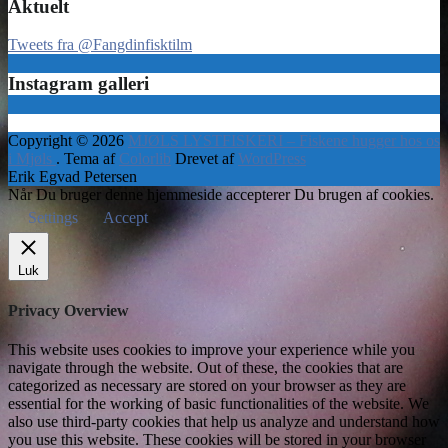
Aktuelt
Tweets fra @Fangdinfisktilm
Instagram galleri
Copyright © 2026
MJØLS LYSTFISKERI – Fiskene hugger hos os
i Mjøls
. Tema af
Colorlib
Drevet af
WordPress
Erik Egvad Petersen
Når Du bruger denne hjemmeside accepterer Du brugen af cookies.
Settings
Accept
Luk
Privacy Overview
This website uses cookies to improve your experience while you
navigate through the website. Out of these, the cookies that are
categorized as necessary are stored on your browser as they are
essential for the working of basic functionalities of the website. We
also use third-party cookies that help us analyze and understand how
you use this website. These cookies will be stored in your browser