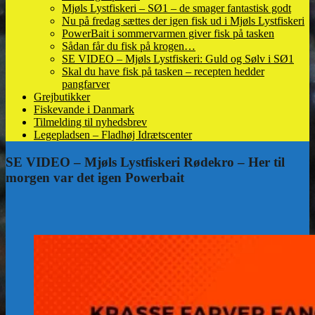
Mjøls Lystfiskeri – SØ1 – de smager fantastisk godt
Nu på fredag sættes der igen fisk ud i Mjøls Lystfiskeri
PowerBait i sommervarmen giver fisk på tasken
Sådan får du fisk på krogen…
SE VIDEO – Mjøls Lystfiskeri: Guld og Sølv i SØ1
Skal du have fisk på tasken – recepten hedder
pangfarver
Grejbutikker
Fiskevande i Danmark
Tilmelding til nyhedsbrev
Legepladsen – Fladhøj Idrætscenter
SE VIDEO – Mjøls Lystfiskeri Rødekro – Her til
morgen var det igen Powerbait