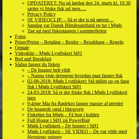
OPDATERET: Nu på lørdag den 24. marts kl. 10.30
sætter vi friske fisk ud igen….
Privacy Policy
SE VIDEOCLIP: – Så er der is på søerne…
Søndag var Dansk Blindesamfund en tur i Mjøls
Tag ud med fiskestangen i sommerferien
Fotos
Priser/Preise – Betaling – Regler – Bezahlung – Regeln
Omtale
Videoklip – Mjøls Lystfiskeri SØ1
Bed and Breakfast
Sådan fanger du fisken
– De hugger helt vildt
– Nanna viste drengene hvordan man fanger fisk
02-08-2018: Mjøls Lystfiskeri: Stå tidligt op og fang
fisk i Mjøls Lystfiskeri SØ1
24-03-2018: Så er der friske fisk i Mjøls Lystfiskeri
igen
9-årige Mia fra Rødekro fanger masser af ørreder
De huggede også i blæsevejr
Fisketips fra Mjøls – Få hug i kulden
Full House i SØ1 på PowerBait
Mjøls Lystfiskeri – De hugger i SØ1
Mjøls Lystfiskeri – SE VIDEO – De var vilde med
Hennings spinner