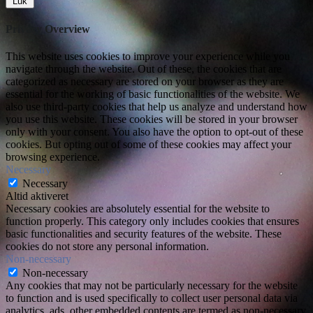
Luk
Privacy Overview
This website uses cookies to improve your experience while you
navigate through the website. Out of these, the cookies that are
categorized as necessary are stored on your browser as they are
essential for the working of basic functionalities of the website. We
also use third-party cookies that help us analyze and understand how
you use this website. These cookies will be stored in your browser
only with your consent. You also have the option to opt-out of these
cookies. But opting out of some of these cookies may affect your
browsing experience.
Necessary
Necessary
Altid aktiveret
Necessary cookies are absolutely essential for the website to
function properly. This category only includes cookies that ensures
basic functionalities and security features of the website. These
cookies do not store any personal information.
Non-necessary
Non-necessary
Any cookies that may not be particularly necessary for the website
to function and is used specifically to collect user personal data via
analytics, ads, other embedded contents are termed as non-necessary