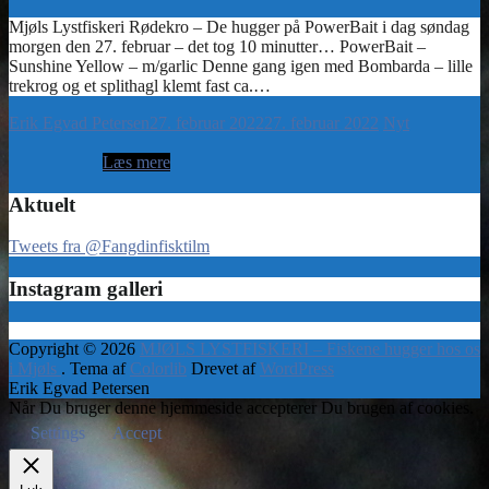
Erik Egvad Petersen
27. februar 2022
27. februar 2022
Nyt
Aktuelt
Tweets fra @Fangdinfisktilm
Instagram galleri
Copyright © 2026
MJØLS LYSTFISKERI – Fiskene hugger hos os
i Mjøls
. Tema af
Colorlib
Drevet af
WordPress
Erik Egvad Petersen
Når Du bruger denne hjemmeside accepterer Du brugen af cookies.
Settings
Accept