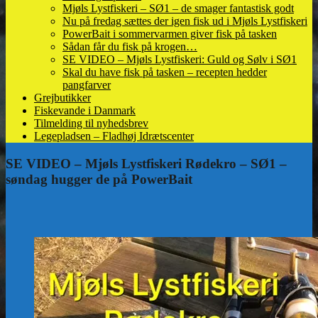
Mjøls Lystfiskeri – SØ1 – de smager fantastisk godt
Nu på fredag sættes der igen fisk ud i Mjøls Lystfiskeri
PowerBait i sommervarmen giver fisk på tasken
Sådan får du fisk på krogen…
SE VIDEO – Mjøls Lystfiskeri: Guld og Sølv i SØ1
Skal du have fisk på tasken – recepten hedder
pangfarver
Grejbutikker
Fiskevande i Danmark
Tilmelding til nyhedsbrev
Legepladsen – Fladhøj Idrætscenter
SE VIDEO – Mjøls Lystfiskeri Rødekro – SØ1 –
søndag hugger de på PowerBait