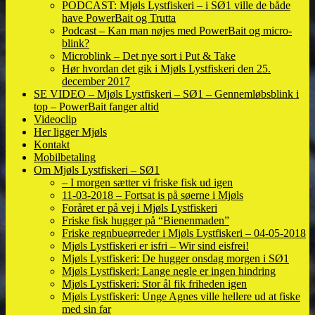
PODCAST: Mjøls Lystfiskeri – i SØ1 ville de både
have PowerBait og Trutta
Podcast – Kan man nøjes med PowerBait og micro-
blink?
Microblink – Det nye sort i Put & Take
Hør hvordan det gik i Mjøls Lystfiskeri den 25.
december 2017
SE VIDEO – Mjøls Lystfiskeri – SØ1 – Gennemløbsblink i
top – PowerBait fanger altid
Videoclip
Her ligger Mjøls
Kontakt
Mobilbetaling
Om Mjøls Lystfiskeri – SØ1
– I morgen sætter vi friske fisk ud igen
11-03-2018 – Fortsat is på søerne i Mjøls
Foråret er på vej i Mjøls Lystfiskeri
Friske fisk hugger på “Bienenmaden”
Friske regnbueørreder i Mjøls Lystfiskeri – 04-05-2018
Mjøls Lystfiskeri er isfri – Wir sind eisfrei!
Mjøls Lystfiskeri: De hugger onsdag morgen i SØ1
Mjøls Lystfiskeri: Lange negle er ingen hindring
Mjøls Lystfiskeri: Stor ål fik friheden igen
Mjøls Lystfiskeri: Unge Agnes ville hellere ud at fiske
med sin far