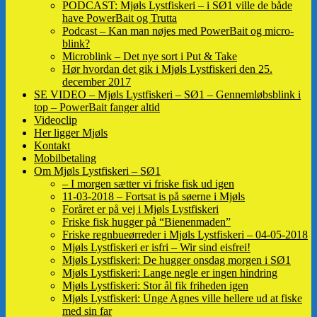
PODCAST: Mjøls Lystfiskeri – i SØ1 ville de både
have PowerBait og Trutta
Podcast – Kan man nøjes med PowerBait og micro-
blink?
Microblink – Det nye sort i Put & Take
Hør hvordan det gik i Mjøls Lystfiskeri den 25.
december 2017
SE VIDEO – Mjøls Lystfiskeri – SØ1 – Gennemløbsblink i
top – PowerBait fanger altid
Videoclip
Her ligger Mjøls
Kontakt
Mobilbetaling
Om Mjøls Lystfiskeri – SØ1
– I morgen sætter vi friske fisk ud igen
11-03-2018 – Fortsat is på søerne i Mjøls
Foråret er på vej i Mjøls Lystfiskeri
Friske fisk hugger på “Bienenmaden”
Friske regnbueørreder i Mjøls Lystfiskeri – 04-05-2018
Mjøls Lystfiskeri er isfri – Wir sind eisfrei!
Mjøls Lystfiskeri: De hugger onsdag morgen i SØ1
Mjøls Lystfiskeri: Lange negle er ingen hindring
Mjøls Lystfiskeri: Stor ål fik friheden igen
Mjøls Lystfiskeri: Unge Agnes ville hellere ud at fiske
med sin far