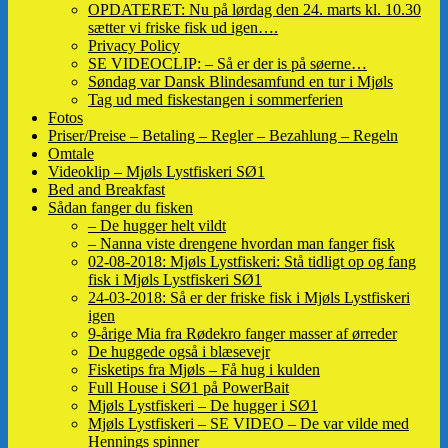
OPDATERET: Nu på lørdag den 24. marts kl. 10.30
sætter vi friske fisk ud igen….
Privacy Policy
SE VIDEOCLIP: – Så er der is på søerne…
Søndag var Dansk Blindesamfund en tur i Mjøls
Tag ud med fiskestangen i sommerferien
Fotos
Priser/Preise – Betaling – Regler – Bezahlung – Regeln
Omtale
Videoklip – Mjøls Lystfiskeri SØ1
Bed and Breakfast
Sådan fanger du fisken
– De hugger helt vildt
– Nanna viste drengene hvordan man fanger fisk
02-08-2018: Mjøls Lystfiskeri: Stå tidligt op og fang
fisk i Mjøls Lystfiskeri SØ1
24-03-2018: Så er der friske fisk i Mjøls Lystfiskeri
igen
9-årige Mia fra Rødekro fanger masser af ørreder
De huggede også i blæsevejr
Fisketips fra Mjøls – Få hug i kulden
Full House i SØ1 på PowerBait
Mjøls Lystfiskeri – De hugger i SØ1
Mjøls Lystfiskeri – SE VIDEO – De var vilde med
Hennings spinner