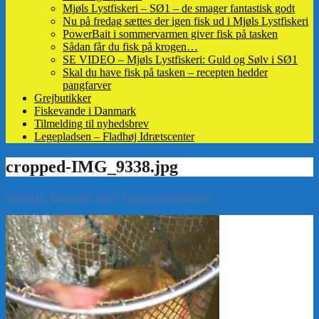
Mjøls Lystfiskeri – SØ1 – de smager fantastisk godt
Nu på fredag sættes der igen fisk ud i Mjøls Lystfiskeri
PowerBait i sommervarmen giver fisk på tasken
Sådan får du fisk på krogen…
SE VIDEO – Mjøls Lystfiskeri: Guld og Sølv i SØ1
Skal du have fisk på tasken – recepten hedder
pangfarver
Grejbutikker
Fiskevande i Danmark
Tilmelding til nyhedsbrev
Legepladsen – Fladhøj Idrætscenter
admin
11. december 2017
Ingen kommentarer