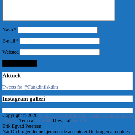
Navn
*
E-mail
*
Websted
Aktuelt
Tweets fra @Fangdinfisktilm
Instagram galleri
Copyright © 2026
MJØLS LYSTFISKERI – Fiskene hugger hos os
i Mjøls
. Tema af
Colorlib
Drevet af
WordPress
Erik Egvad Petersen
Når Du bruger denne hjemmeside accepterer Du brugen af cookies.