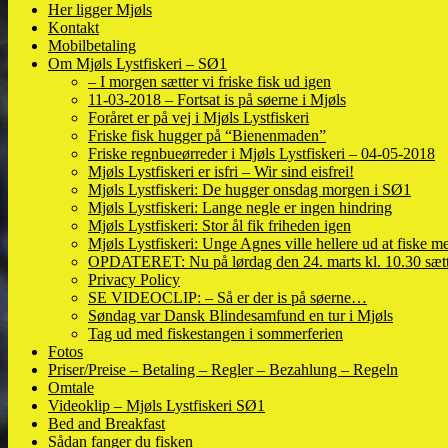
Her ligger Mjøls
Kontakt
Mobilbetaling
Om Mjøls Lystfiskeri – SØ1
– I morgen sætter vi friske fisk ud igen
11-03-2018 – Fortsat is på søerne i Mjøls
Foråret er på vej i Mjøls Lystfiskeri
Friske fisk hugger på “Bienenmaden”
Friske regnbueørreder i Mjøls Lystfiskeri – 04-05-2018
Mjøls Lystfiskeri er isfri – Wir sind eisfrei!
Mjøls Lystfiskeri: De hugger onsdag morgen i SØ1
Mjøls Lystfiskeri: Lange negle er ingen hindring
Mjøls Lystfiskeri: Stor ål fik friheden igen
Mjøls Lystfiskeri: Unge Agnes ville hellere ud at fiske me
OPDATERET: Nu på lørdag den 24. marts kl. 10.30 sætte
Privacy Policy
SE VIDEOCLIP: – Så er der is på søerne…
Søndag var Dansk Blindesamfund en tur i Mjøls
Tag ud med fiskestangen i sommerferien
Fotos
Priser/Preise – Betaling – Regler – Bezahlung – Regeln
Omtale
Videoklip – Mjøls Lystfiskeri SØ1
Bed and Breakfast
Sådan fanger du fisken