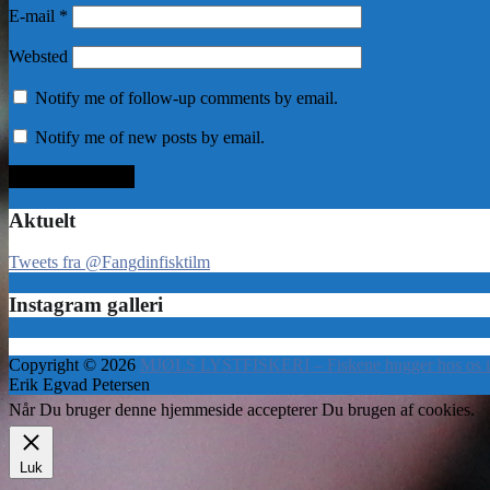
E-mail
*
Websted
Notify me of follow-up comments by email.
Notify me of new posts by email.
Aktuelt
Tweets fra @Fangdinfisktilm
Instagram galleri
Copyright © 2026
MJØLS LYSTFISKERI – Fiskene hugger hos os i
Erik Egvad Petersen
Når Du bruger denne hjemmeside accepterer Du brugen af cookies.
Luk