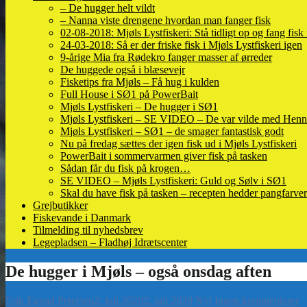
– De hugger helt vildt
– Nanna viste drengene hvordan man fanger fisk
02-08-2018: Mjøls Lystfiskeri: Stå tidligt op og fang fisk
24-03-2018: Så er der friske fisk i Mjøls Lystfiskeri igen
9-årige Mia fra Rødekro fanger masser af ørreder
De huggede også i blæsevejr
Fisketips fra Mjøls – Få hug i kulden
Full House i SØ1 på PowerBait
Mjøls Lystfiskeri – De hugger i SØ1
Mjøls Lystfiskeri – SE VIDEO – De var vilde med Henn
Mjøls Lystfiskeri – SØ1 – de smager fantastisk godt
Nu på fredag sættes der igen fisk ud i Mjøls Lystfiskeri
PowerBait i sommervarmen giver fisk på tasken
Sådan får du fisk på krogen…
SE VIDEO – Mjøls Lystfiskeri: Guld og Sølv i SØ1
Skal du have fisk på tasken – recepten hedder pangfarver
Grejbutikker
Fiskevande i Danmark
Tilmelding til nyhedsbrev
Legepladsen – Fladhøj Idrætscenter
Erik Egvad Petersen
2. juli 2020
2. juli 2020
Nyt
Ingen kommentarer