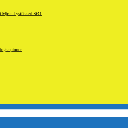
 i Mjøls Lystfiskeri SØ1
ings spinner