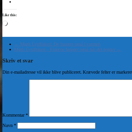
Like this:
Loading…
←
Mjøls Lystfiskeri: De hugger også i varmen
Mjøls Lystfiskeri – Fiskene hugger også når det regner
→
Skriv et svar
Din e-mailadresse vil ikke blive publiceret.
Krævede felter er marker
Kommentar
*
Navn
*