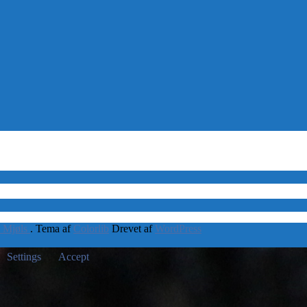
 Mjøls
. Tema af
Colorlib
Drevet af
WordPress
Settings
Accept