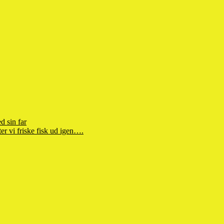
d sin far
r vi friske fisk ud igen….