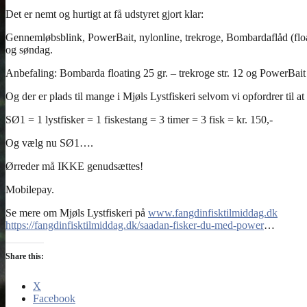
www.fangdinfisktilmiddag.dk
https://fangdinfisktilmiddag.dk/saadan-fisker-du-med-power
Share this:
X
Facebook