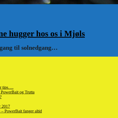
hugger hos os i Mjøls
pgang til solnedgang…
r tips….
 PowerBait og Trutta
?
r 2017
– PowerBait fanger altid