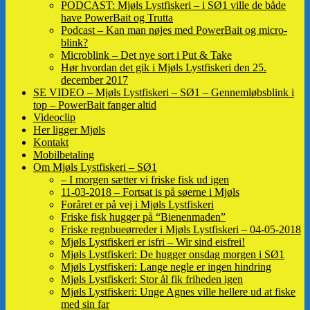
PODCAST: Mjøls Lystfiskeri – i SØ1 ville de både
have PowerBait og Trutta
Podcast – Kan man nøjes med PowerBait og micro-
blink?
Microblink – Det nye sort i Put & Take
Hør hvordan det gik i Mjøls Lystfiskeri den 25.
december 2017
SE VIDEO – Mjøls Lystfiskeri – SØ1 – Gennemløbsblink i
top – PowerBait fanger altid
Videoclip
Her ligger Mjøls
Kontakt
Mobilbetaling
Om Mjøls Lystfiskeri – SØ1
– I morgen sætter vi friske fisk ud igen
11-03-2018 – Fortsat is på søerne i Mjøls
Foråret er på vej i Mjøls Lystfiskeri
Friske fisk hugger på “Bienenmaden”
Friske regnbueørreder i Mjøls Lystfiskeri – 04-05-2018
Mjøls Lystfiskeri er isfri – Wir sind eisfrei!
Mjøls Lystfiskeri: De hugger onsdag morgen i SØ1
Mjøls Lystfiskeri: Lange negle er ingen hindring
Mjøls Lystfiskeri: Stor ål fik friheden igen
Mjøls Lystfiskeri: Unge Agnes ville hellere ud at fiske
med sin far