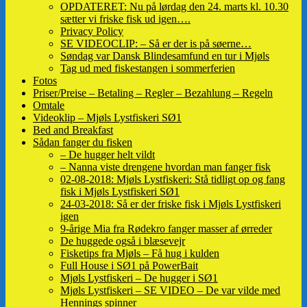
OPDATERET: Nu på lørdag den 24. marts kl. 10.30
sætter vi friske fisk ud igen….
Privacy Policy
SE VIDEOCLIP: – Så er der is på søerne…
Søndag var Dansk Blindesamfund en tur i Mjøls
Tag ud med fiskestangen i sommerferien
Fotos
Priser/Preise – Betaling – Regler – Bezahlung – Regeln
Omtale
Videoklip – Mjøls Lystfiskeri SØ1
Bed and Breakfast
Sådan fanger du fisken
– De hugger helt vildt
– Nanna viste drengene hvordan man fanger fisk
02-08-2018: Mjøls Lystfiskeri: Stå tidligt op og fang
fisk i Mjøls Lystfiskeri SØ1
24-03-2018: Så er der friske fisk i Mjøls Lystfiskeri
igen
9-årige Mia fra Rødekro fanger masser af ørreder
De huggede også i blæsevejr
Fisketips fra Mjøls – Få hug i kulden
Full House i SØ1 på PowerBait
Mjøls Lystfiskeri – De hugger i SØ1
Mjøls Lystfiskeri – SE VIDEO – De var vilde med
Hennings spinner