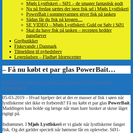
Mjøls Lystfiskeri – SØ1 – de smager fantastisk godt
Nu på fredag sættes der igen fisk ud i Mjøls Lystfiskeri
PowerBait i sommervarmen giver fisk på tasken
Sådan får du fisk på krogen…
SE VIDEO – Mjøls Lystfiskeri: Guld og Sølv i SØ1
Skal du have fisk på tasken – recepten hedder
pangfarver
Grejbutikker
Fiskevande i Danmark
Tilmelding til nyhedsbrev
Legepladsen – Fladhøj Idrætscenter
Erik Egvad Petersen
5. marts 2019
14. april 2019
Nyt
Ingen
kommentarer
PowerBait
Mjøls Lystfiskeri