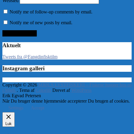
Websted
Notify me of follow-up comments by email.
Notify me of new posts by email.
Aktuelt
Tweets fra @Fangdinfisktilm
Instagram galleri
Copyright © 2026
MJØLS LYSTFISKERI – Fiskene hugger hos os
i Mjøls
. Tema af
Colorlib
Drevet af
WordPress
Erik Egvad Petersen
Når Du bruger denne hjemmeside accepterer Du brugen af cookies.
Settings
Accept
Luk