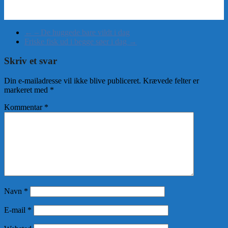
←
– De huggede bare vildt i dag
Friske fisk ud i begge søer i dag
→
Skriv et svar
Din e-mailadresse vil ikke blive publiceret.
Krævede felter er
markeret med
*
Kommentar
*
Navn
*
E-mail
*