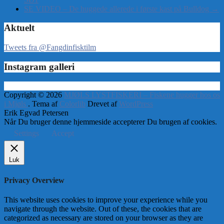
SE VIDEO – De huggede allerede i første kast på Bulldog
→
Aktuelt
Tweets fra @Fangdinfisktilm
Instagram galleri
Copyright © 2026
MJØLS LYSTFISKERI – Fiskene hugger hos os
i Mjøls
. Tema af
Colorlib
Drevet af
WordPress
Erik Egvad Petersen
Når Du bruger denne hjemmeside accepterer Du brugen af cookies.
Settings
Accept
Luk
Privacy Overview
This website uses cookies to improve your experience while you
navigate through the website. Out of these, the cookies that are
categorized as necessary are stored on your browser as they are