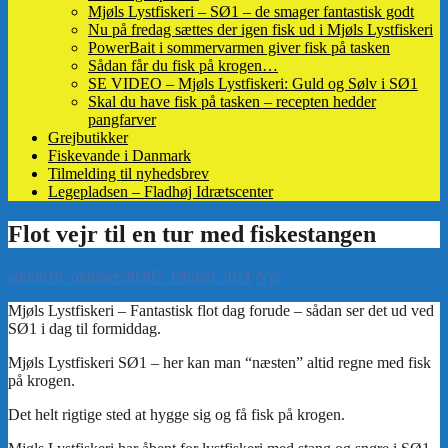
Mjøls Lystfiskeri – SØ1 – de smager fantastisk godt
Nu på fredag sættes der igen fisk ud i Mjøls Lystfiskeri
PowerBait i sommervarmen giver fisk på tasken
Sådan får du fisk på krogen…
SE VIDEO – Mjøls Lystfiskeri: Guld og Sølv i SØ1
Skal du have fisk på tasken – recepten hedder
pangfarver
Grejbutikker
Fiskevande i Danmark
Tilmelding til nyhedsbrev
Legepladsen – Fladhøj Idrætscenter
admin
18. oktober 2020
7. februar 2021
Nyt