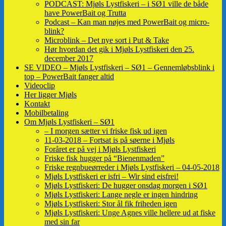
PODCAST: Mjøls Lystfiskeri – i SØ1 ville de både
have PowerBait og Trutta
Podcast – Kan man nøjes med PowerBait og micro-
blink?
Microblink – Det nye sort i Put & Take
Hør hvordan det gik i Mjøls Lystfiskeri den 25.
december 2017
SE VIDEO – Mjøls Lystfiskeri – SØ1 – Gennemløbsblink i
top – PowerBait fanger altid
Videoclip
Her ligger Mjøls
Kontakt
Mobilbetaling
Om Mjøls Lystfiskeri – SØ1
– I morgen sætter vi friske fisk ud igen
11-03-2018 – Fortsat is på søerne i Mjøls
Foråret er på vej i Mjøls Lystfiskeri
Friske fisk hugger på “Bienenmaden”
Friske regnbueørreder i Mjøls Lystfiskeri – 04-05-2018
Mjøls Lystfiskeri er isfri – Wir sind eisfrei!
Mjøls Lystfiskeri: De hugger onsdag morgen i SØ1
Mjøls Lystfiskeri: Lange negle er ingen hindring
Mjøls Lystfiskeri: Stor ål fik friheden igen
Mjøls Lystfiskeri: Unge Agnes ville hellere ud at fiske
med sin far