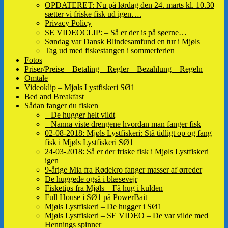
OPDATERET: Nu på lørdag den 24. marts kl. 10.30
sætter vi friske fisk ud igen….
Privacy Policy
SE VIDEOCLIP: – Så er der is på søerne…
Søndag var Dansk Blindesamfund en tur i Mjøls
Tag ud med fiskestangen i sommerferien
Fotos
Priser/Preise – Betaling – Regler – Bezahlung – Regeln
Omtale
Videoklip – Mjøls Lystfiskeri SØ1
Bed and Breakfast
Sådan fanger du fisken
– De hugger helt vildt
– Nanna viste drengene hvordan man fanger fisk
02-08-2018: Mjøls Lystfiskeri: Stå tidligt op og fang
fisk i Mjøls Lystfiskeri SØ1
24-03-2018: Så er der friske fisk i Mjøls Lystfiskeri
igen
9-årige Mia fra Rødekro fanger masser af ørreder
De huggede også i blæsevejr
Fisketips fra Mjøls – Få hug i kulden
Full House i SØ1 på PowerBait
Mjøls Lystfiskeri – De hugger i SØ1
Mjøls Lystfiskeri – SE VIDEO – De var vilde med
Hennings spinner