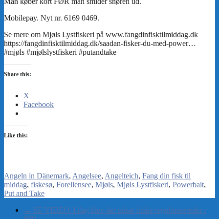
Share this:
X
Facebook
Like this:
Angeln in Dänemark
Angelsee
Angelteich
Fang din fisk til
middag
fiskesø
Forellensee
Mjøls
Mjøls Lystfiskeri
Powerbait
Put and Take
←
SE VIDEO: I dag blev der udsat friske regnbueørreder i
SØ1