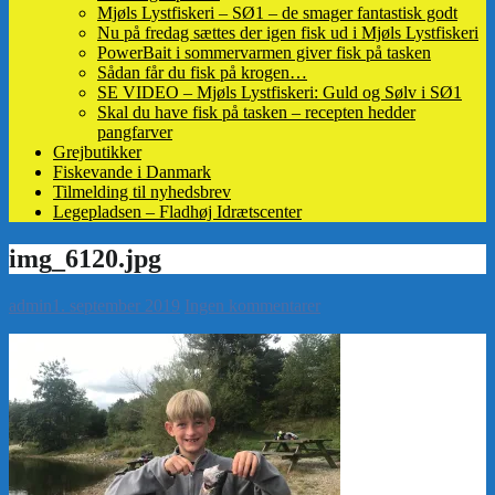
Mjøls Lystfiskeri – SØ1 – de smager fantastisk godt
Nu på fredag sættes der igen fisk ud i Mjøls Lystfiskeri
PowerBait i sommervarmen giver fisk på tasken
Sådan får du fisk på krogen…
SE VIDEO – Mjøls Lystfiskeri: Guld og Sølv i SØ1
Skal du have fisk på tasken – recepten hedder
pangfarver
Grejbutikker
Fiskevande i Danmark
Tilmelding til nyhedsbrev
Legepladsen – Fladhøj Idrætscenter
admin
1. september 2019
Ingen kommentarer