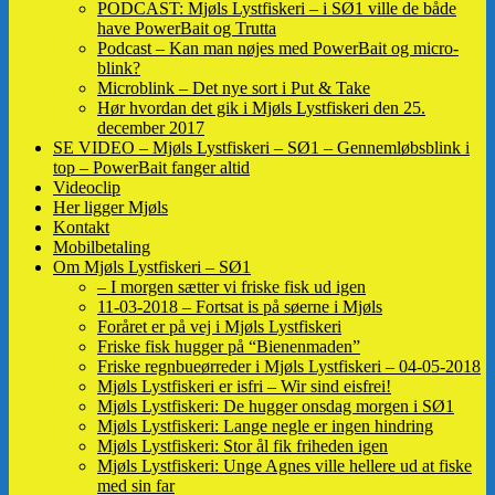
PODCAST: Mjøls Lystfiskeri – i SØ1 ville de både
have PowerBait og Trutta
Podcast – Kan man nøjes med PowerBait og micro-
blink?
Microblink – Det nye sort i Put & Take
Hør hvordan det gik i Mjøls Lystfiskeri den 25.
december 2017
SE VIDEO – Mjøls Lystfiskeri – SØ1 – Gennemløbsblink i
top – PowerBait fanger altid
Videoclip
Her ligger Mjøls
Kontakt
Mobilbetaling
Om Mjøls Lystfiskeri – SØ1
– I morgen sætter vi friske fisk ud igen
11-03-2018 – Fortsat is på søerne i Mjøls
Foråret er på vej i Mjøls Lystfiskeri
Friske fisk hugger på “Bienenmaden”
Friske regnbueørreder i Mjøls Lystfiskeri – 04-05-2018
Mjøls Lystfiskeri er isfri – Wir sind eisfrei!
Mjøls Lystfiskeri: De hugger onsdag morgen i SØ1
Mjøls Lystfiskeri: Lange negle er ingen hindring
Mjøls Lystfiskeri: Stor ål fik friheden igen
Mjøls Lystfiskeri: Unge Agnes ville hellere ud at fiske
med sin far