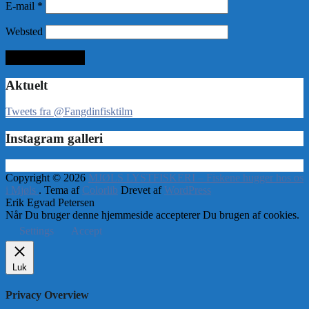
E-mail
*
Websted
Aktuelt
Tweets fra @Fangdinfisktilm
Instagram galleri
Copyright © 2026
MJØLS LYSTFISKERI – Fiskene hugger hos os
i Mjøls
. Tema af
Colorlib
Drevet af
WordPress
Erik Egvad Petersen
Når Du bruger denne hjemmeside accepterer Du brugen af cookies.
Settings
Accept
Luk
Privacy Overview