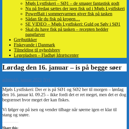
Mjøls Lystfiskeri – SØ1 – de smager fantastisk godt
Nu på fredag sættes der igen fisk ud i Mjøls Lystfiskeri
PowerBait i sommervarmen giver fisk på tasken
Sådan får du fisk på krogen…
SE VIDEO – Mjøls Lystfiskeri: Guld og Sølv i SØ1
Skal du have fisk på tasken – recepten hedder
pangfarver
Grejbutikker
Fiskevande i Danmark
Tilmelding til nyhedsbrev
Legepladsen – Fladhøj Idrætscenter
admin
16. januar 2021
Nyt
Share this: