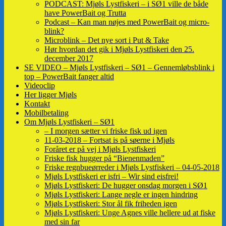
PODCAST: Mjøls Lystfiskeri – i SØ1 ville de både
have PowerBait og Trutta
Podcast – Kan man nøjes med PowerBait og micro-
blink?
Microblink – Det nye sort i Put & Take
Hør hvordan det gik i Mjøls Lystfiskeri den 25.
december 2017
SE VIDEO – Mjøls Lystfiskeri – SØ1 – Gennemløbsblink i
top – PowerBait fanger altid
Videoclip
Her ligger Mjøls
Kontakt
Mobilbetaling
Om Mjøls Lystfiskeri – SØ1
– I morgen sætter vi friske fisk ud igen
11-03-2018 – Fortsat is på søerne i Mjøls
Foråret er på vej i Mjøls Lystfiskeri
Friske fisk hugger på “Bienenmaden”
Friske regnbueørreder i Mjøls Lystfiskeri – 04-05-2018
Mjøls Lystfiskeri er isfri – Wir sind eisfrei!
Mjøls Lystfiskeri: De hugger onsdag morgen i SØ1
Mjøls Lystfiskeri: Lange negle er ingen hindring
Mjøls Lystfiskeri: Stor ål fik friheden igen
Mjøls Lystfiskeri: Unge Agnes ville hellere ud at fiske
med sin far