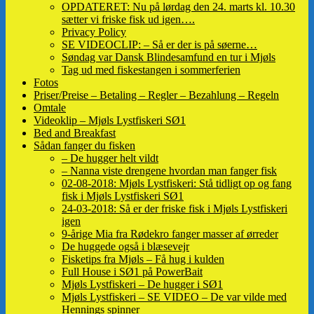
OPDATERET: Nu på lørdag den 24. marts kl. 10.30
sætter vi friske fisk ud igen….
Privacy Policy
SE VIDEOCLIP: – Så er der is på søerne…
Søndag var Dansk Blindesamfund en tur i Mjøls
Tag ud med fiskestangen i sommerferien
Fotos
Priser/Preise – Betaling – Regler – Bezahlung – Regeln
Omtale
Videoklip – Mjøls Lystfiskeri SØ1
Bed and Breakfast
Sådan fanger du fisken
– De hugger helt vildt
– Nanna viste drengene hvordan man fanger fisk
02-08-2018: Mjøls Lystfiskeri: Stå tidligt op og fang
fisk i Mjøls Lystfiskeri SØ1
24-03-2018: Så er der friske fisk i Mjøls Lystfiskeri
igen
9-årige Mia fra Rødekro fanger masser af ørreder
De huggede også i blæsevejr
Fisketips fra Mjøls – Få hug i kulden
Full House i SØ1 på PowerBait
Mjøls Lystfiskeri – De hugger i SØ1
Mjøls Lystfiskeri – SE VIDEO – De var vilde med
Hennings spinner