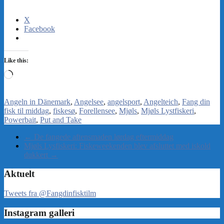
X
Facebook
Like this:
Loading…
Angeln in Dänemark
Angelsee
angelsport
Angelteich
Fang din
fisk til middag
fiskesø
Forellensee
Mjøls
Mjøls Lystfiskeri
Powerbait
Put and Take
←
De fangede aftensmaden lørdag eftermiddag
Mjøls Lysfiskeri: Fiskeweekenden blev afsluttet med iskold
dukkert
→
Aktuelt
Tweets fra @Fangdinfisktilm
Instagram galleri