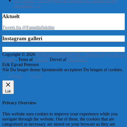
SE VIDEO – De huggede på Snapshot fra Hansen tirsdag
eftermiddag
→
Aktuelt
Tweets fra @Fangdinfisktilm
Instagram galleri
Copyright © 2026
MJØLS LYSTFISKERI – Fiskene hugger hos os
i Mjøls
. Tema af
Colorlib
Drevet af
WordPress
Erik Egvad Petersen
Når Du bruger denne hjemmeside accepterer Du brugen af cookies.
Settings
Accept
Luk
Privacy Overview
This website uses cookies to improve your experience while you
navigate through the website. Out of these, the cookies that are
categorized as necessary are stored on your browser as they are