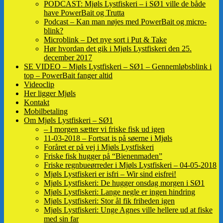
PODCAST: Mjøls Lystfiskeri – i SØ1 ville de både
have PowerBait og Trutta
Podcast – Kan man nøjes med PowerBait og micro-
blink?
Microblink – Det nye sort i Put & Take
Hør hvordan det gik i Mjøls Lystfiskeri den 25.
december 2017
SE VIDEO – Mjøls Lystfiskeri – SØ1 – Gennemløbsblink i
top – PowerBait fanger altid
Videoclip
Her ligger Mjøls
Kontakt
Mobilbetaling
Om Mjøls Lystfiskeri – SØ1
– I morgen sætter vi friske fisk ud igen
11-03-2018 – Fortsat is på søerne i Mjøls
Foråret er på vej i Mjøls Lystfiskeri
Friske fisk hugger på “Bienenmaden”
Friske regnbueørreder i Mjøls Lystfiskeri – 04-05-2018
Mjøls Lystfiskeri er isfri – Wir sind eisfrei!
Mjøls Lystfiskeri: De hugger onsdag morgen i SØ1
Mjøls Lystfiskeri: Lange negle er ingen hindring
Mjøls Lystfiskeri: Stor ål fik friheden igen
Mjøls Lystfiskeri: Unge Agnes ville hellere ud at fiske
med sin far