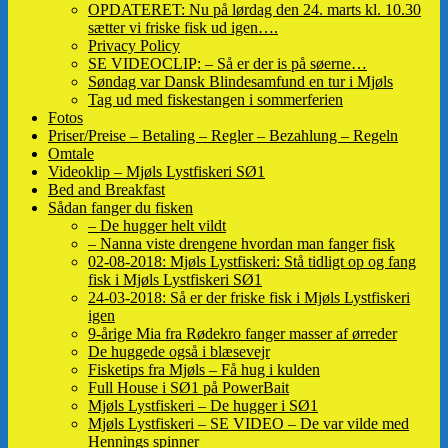
OPDATERET: Nu på lørdag den 24. marts kl. 10.30
sætter vi friske fisk ud igen….
Privacy Policy
SE VIDEOCLIP: – Så er der is på søerne…
Søndag var Dansk Blindesamfund en tur i Mjøls
Tag ud med fiskestangen i sommerferien
Fotos
Priser/Preise – Betaling – Regler – Bezahlung – Regeln
Omtale
Videoklip – Mjøls Lystfiskeri SØ1
Bed and Breakfast
Sådan fanger du fisken
– De hugger helt vildt
– Nanna viste drengene hvordan man fanger fisk
02-08-2018: Mjøls Lystfiskeri: Stå tidligt op og fang
fisk i Mjøls Lystfiskeri SØ1
24-03-2018: Så er der friske fisk i Mjøls Lystfiskeri
igen
9-årige Mia fra Rødekro fanger masser af ørreder
De huggede også i blæsevejr
Fisketips fra Mjøls – Få hug i kulden
Full House i SØ1 på PowerBait
Mjøls Lystfiskeri – De hugger i SØ1
Mjøls Lystfiskeri – SE VIDEO – De var vilde med
Hennings spinner