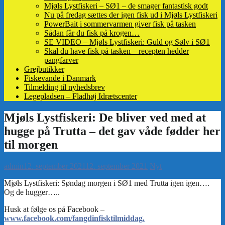
Mjøls Lystfiskeri – SØ1 – de smager fantastisk godt
Nu på fredag sættes der igen fisk ud i Mjøls Lystfiskeri
PowerBait i sommervarmen giver fisk på tasken
Sådan får du fisk på krogen…
SE VIDEO – Mjøls Lystfiskeri: Guld og Sølv i SØ1
Skal du have fisk på tasken – recepten hedder
pangfarver
Grejbutikker
Fiskevande i Danmark
Tilmelding til nyhedsbrev
Legepladsen – Fladhøj Idrætscenter
admin
12. september 2021
12. september 2021
Nyt
www.facebook.com/fangdinfisktilmiddag.