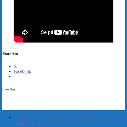
Share this:
X
Facebook
Like this:
←
SE VIDEO – Mjøls Lystfiskeri – SØ1 lørdag morgen med
rygeovn og Trutta