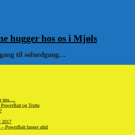
hugger hos os i Mjøls
pgang til solnedgang…
r tips….
 PowerBait og Trutta
?
r 2017
– PowerBait fanger altid