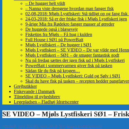
– De hugger helt vildt
– Nanna viste drengene hvordan man fanger fisk
02-08-2018: Mjøls Lystfiskeri: Stå tidligt op og fang fisk
24-03-2018: Så er der friske fisk i Mjøls Lystfiskeri igen
9-årige Mia fra Rødekro fanger masser af ørreder
De huggede også i blæsevejr
Fisketips fra Mjøls – Få hug i kulden
Full House i SØ1 på PowerBait
Mjøls Lystfiskeri – De hugger i SØ1
Mjøls Lystfiskeri – SE VIDEO – De var vilde med Henn
Mjøls Lystfiskeri – SØ1 – de smager fantastisk godt
Nu på fredag sættes der igen fisk ud i Mjøls Lystfiskeri
PowerBait i sommervarmen giver fisk på tasken
Sådan får du fisk på krogen…
SE VIDEO – Mjøls Lystfiskeri: Guld og Sølv i SØ1
Skal du have fisk på tasken – recepten hedder pangfarver
Grejbutikker
Fiskevande i Danmark
Tilmelding til nyhedsbrev
Legepladsen – Fladhøj Idrætscenter
admin
8. juni 2018
8. juni 2018
Nyt
Ingen kommentarer