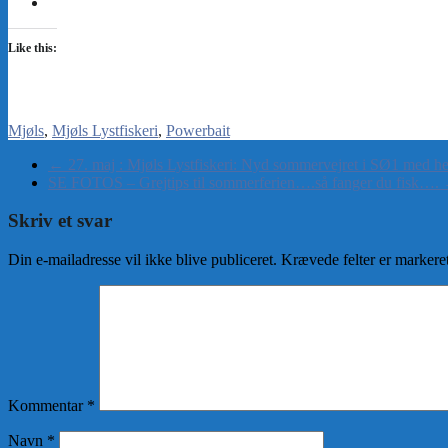
Like this:
Mjøls
Mjøls Lystfiskeri
Powerbait
←
27. maj : Mjøls Lystfiskeri: Nyd sommervejret i SØ1 med he
SE FOTOS – Grejtips til sommerferien….så fanger du fisk….
Skriv et svar
Din e-mailadresse vil ikke blive publiceret.
Krævede felter er marker
Kommentar
*
Navn
*