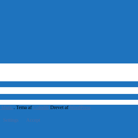
 Mjøls
. Tema af
Colorlib
Drevet af
WordPress
Settings
Accept