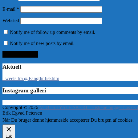
E-mail
*
Websted
Notify me of follow-up comments by email.
Notify me of new posts by email.
Aktuelt
Tweets fra @Fangdinfisktilm
Instagram galleri
Copyright © 2026
MJØLS LYSTFISKERI – Fiskene hugger hos os i
Erik Egvad Petersen
Når Du bruger denne hjemmeside accepterer Du brugen af cookies.
Luk