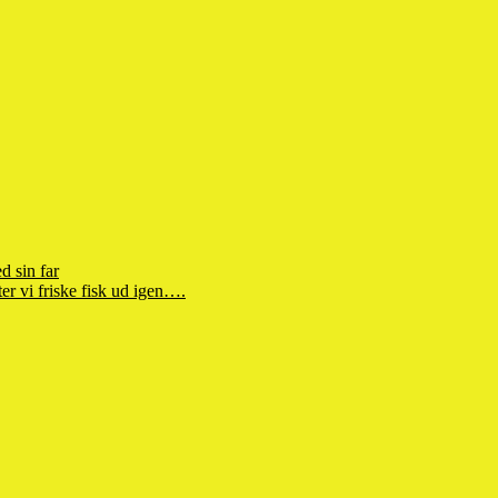
d sin far
r vi friske fisk ud igen….