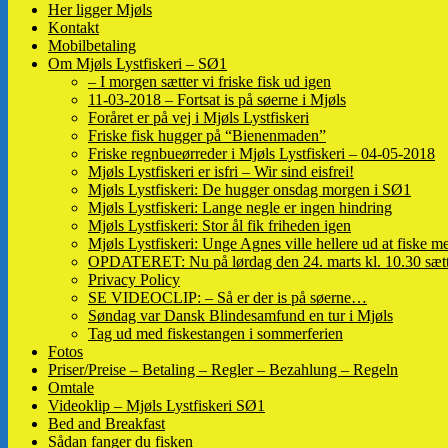
Her ligger Mjøls
Kontakt
Mobilbetaling
Om Mjøls Lystfiskeri – SØ1
– I morgen sætter vi friske fisk ud igen
11-03-2018 – Fortsat is på søerne i Mjøls
Foråret er på vej i Mjøls Lystfiskeri
Friske fisk hugger på “Bienenmaden”
Friske regnbueørreder i Mjøls Lystfiskeri – 04-05-2018
Mjøls Lystfiskeri er isfri – Wir sind eisfrei!
Mjøls Lystfiskeri: De hugger onsdag morgen i SØ1
Mjøls Lystfiskeri: Lange negle er ingen hindring
Mjøls Lystfiskeri: Stor ål fik friheden igen
Mjøls Lystfiskeri: Unge Agnes ville hellere ud at fiske me
OPDATERET: Nu på lørdag den 24. marts kl. 10.30 sætte
Privacy Policy
SE VIDEOCLIP: – Så er der is på søerne…
Søndag var Dansk Blindesamfund en tur i Mjøls
Tag ud med fiskestangen i sommerferien
Fotos
Priser/Preise – Betaling – Regler – Bezahlung – Regeln
Omtale
Videoklip – Mjøls Lystfiskeri SØ1
Bed and Breakfast
Sådan fanger du fisken