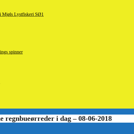
 i Mjøls Lystfiskeri SØ1
ings spinner