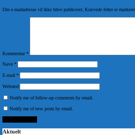
Din e-mailadresse vil ikke blive publiceret.
Krævede felter er marker
Kommentar
*
Navn
*
E-mail
*
Websted
Notify me of follow-up comments by email.
Notify me of new posts by email.
Aktuelt