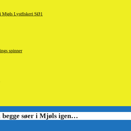
 i Mjøls Lystfiskeri SØ1
ings spinner