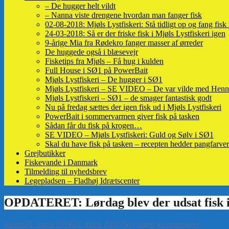
– De hugger helt vildt
– Nanna viste drengene hvordan man fanger fisk
02-08-2018: Mjøls Lystfiskeri: Stå tidligt op og fang fisk
24-03-2018: Så er der friske fisk i Mjøls Lystfiskeri igen
9-årige Mia fra Rødekro fanger masser af ørreder
De huggede også i blæsevejr
Fisketips fra Mjøls – Få hug i kulden
Full House i SØ1 på PowerBait
Mjøls Lystfiskeri – De hugger i SØ1
Mjøls Lystfiskeri – SE VIDEO – De var vilde med Henn
Mjøls Lystfiskeri – SØ1 – de smager fantastisk godt
Nu på fredag sættes der igen fisk ud i Mjøls Lystfiskeri
PowerBait i sommervarmen giver fisk på tasken
Sådan får du fisk på krogen…
SE VIDEO – Mjøls Lystfiskeri: Guld og Sølv i SØ1
Skal du have fisk på tasken – recepten hedder pangfarver
Grejbutikker
Fiskevande i Danmark
Tilmelding til nyhedsbrev
Legepladsen – Fladhøj Idrætscenter
admin
20. marts 2018
25. marts 2018
Nyt
Ingen kommentarer