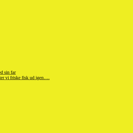
d sin far
r vi friske fisk ud igen….