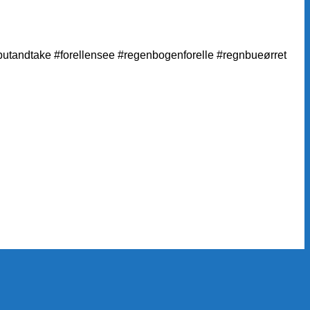
#putandtake #forellensee #regenbogenforelle #regnbueørret