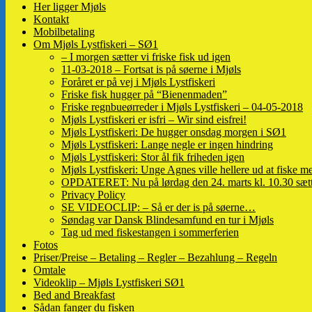
Her ligger Mjøls
Kontakt
Mobilbetaling
Om Mjøls Lystfiskeri – SØ1
– I morgen sætter vi friske fisk ud igen
11-03-2018 – Fortsat is på søerne i Mjøls
Foråret er på vej i Mjøls Lystfiskeri
Friske fisk hugger på “Bienenmaden”
Friske regnbueørreder i Mjøls Lystfiskeri – 04-05-2018
Mjøls Lystfiskeri er isfri – Wir sind eisfrei!
Mjøls Lystfiskeri: De hugger onsdag morgen i SØ1
Mjøls Lystfiskeri: Lange negle er ingen hindring
Mjøls Lystfiskeri: Stor ål fik friheden igen
Mjøls Lystfiskeri: Unge Agnes ville hellere ud at fiske me
OPDATERET: Nu på lørdag den 24. marts kl. 10.30 sætte
Privacy Policy
SE VIDEOCLIP: – Så er der is på søerne…
Søndag var Dansk Blindesamfund en tur i Mjøls
Tag ud med fiskestangen i sommerferien
Fotos
Priser/Preise – Betaling – Regler – Bezahlung – Regeln
Omtale
Videoklip – Mjøls Lystfiskeri SØ1
Bed and Breakfast
Sådan fanger du fisken