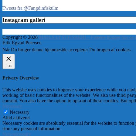
Tweets fra @Fangdinfisktilm
Instagram galleri
Copyright © 2026
MJØLS LYSTFISKERI – Fiskene hugger hos os i
Erik Egvad Petersen
Når Du bruger denne hjemmeside accepterer Du brugen af cookies.
Luk
Privacy Overview
This website uses cookies to improve your experience while you navigat
working of basic functionalities of the website. We also use third-pa
consent. You also have the option to opt-out of these cookies. But op
Necessary
Necessary
Altid aktiveret
Necessary cookies are absolutely essential for the website to function 
store any personal information.
Non-necessary