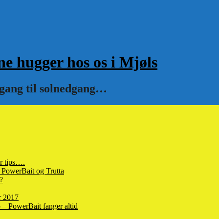
hugger hos os i Mjøls
pgang til solnedgang…
r tips….
 PowerBait og Trutta
?
r 2017
– PowerBait fanger altid