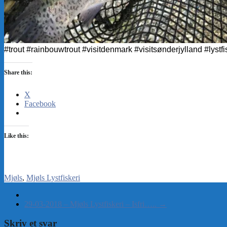
#trout #rainbouwtrout #visitdenmark #visitsønderjylland #lystfis
Share this:
X
Facebook
Like this:
Mjøls
Mjøls Lystfiskeri
29-03-2018 – Mjøls Lystfiskeri – Isfri…..
→
Skriv et svar