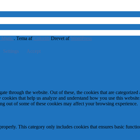
 Mjøls
. Tema af
Colorlib
Drevet af
WordPress
Settings
Accept
e through the website. Out of these, the cookies that are categorized a
rty cookies that help us analyze and understand how you use this websit
ting out of some of these cookies may affect your browsing experience.
properly. This category only includes cookies that ensures basic functio