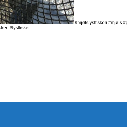
#mjølslystfiskeri #mjøls 
keri #lystfisker