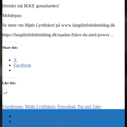
Share this:
X
Facebook
Like this:
Loading…
Forellensee
Mjøls Lystfiskeri
Powerbait
Put and Take
←
– Aftensmaden blev fanget i Mjøls lørdag formiddag
Full House til Anette tirsdag aften
→