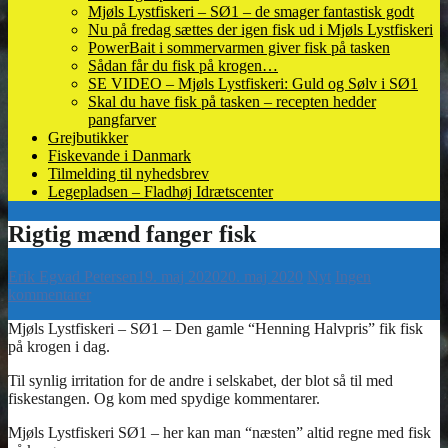
Mjøls Lystfiskeri – SØ1 – de smager fantastisk godt
Nu på fredag sættes der igen fisk ud i Mjøls Lystfiskeri
PowerBait i sommervarmen giver fisk på tasken
Sådan får du fisk på krogen…
SE VIDEO – Mjøls Lystfiskeri: Guld og Sølv i SØ1
Skal du have fisk på tasken – recepten hedder
pangfarver
Grejbutikker
Fiskevande i Danmark
Tilmelding til nyhedsbrev
Legepladsen – Fladhøj Idrætscenter
Erik Egvad Petersen
19. maj 2020
20. maj 2020
Nyt
Ingen
kommentarer