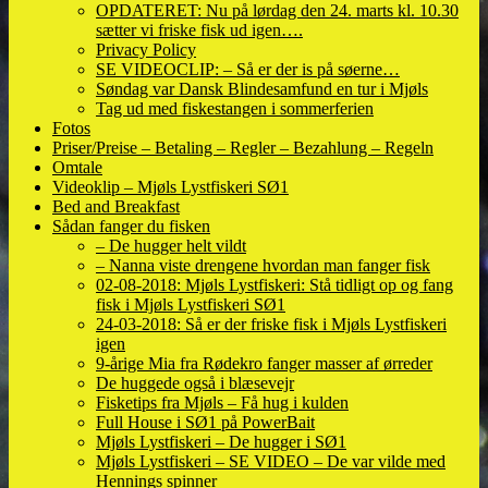
OPDATERET: Nu på lørdag den 24. marts kl. 10.30
sætter vi friske fisk ud igen….
Privacy Policy
SE VIDEOCLIP: – Så er der is på søerne…
Søndag var Dansk Blindesamfund en tur i Mjøls
Tag ud med fiskestangen i sommerferien
Fotos
Priser/Preise – Betaling – Regler – Bezahlung – Regeln
Omtale
Videoklip – Mjøls Lystfiskeri SØ1
Bed and Breakfast
Sådan fanger du fisken
– De hugger helt vildt
– Nanna viste drengene hvordan man fanger fisk
02-08-2018: Mjøls Lystfiskeri: Stå tidligt op og fang
fisk i Mjøls Lystfiskeri SØ1
24-03-2018: Så er der friske fisk i Mjøls Lystfiskeri
igen
9-årige Mia fra Rødekro fanger masser af ørreder
De huggede også i blæsevejr
Fisketips fra Mjøls – Få hug i kulden
Full House i SØ1 på PowerBait
Mjøls Lystfiskeri – De hugger i SØ1
Mjøls Lystfiskeri – SE VIDEO – De var vilde med
Hennings spinner