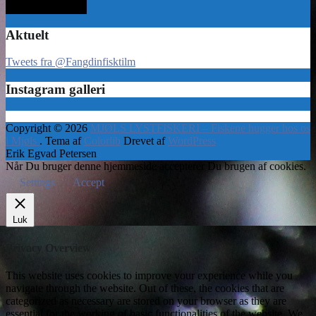
Aktuelt
Tweets fra @Fangdinfisktilm
Instagram galleri
Copyright © 2026
MJØLS LYSTFISKERI – Fiskene hugger hos os
i Mjøls
. Tema af
Colorlib
Drevet af
WordPress
Erik Egvad Petersen
Når Du bruger denne hjemmeside accepterer Du brugen af cookies.
Settings
Accept
Luk
Privacy Overview
This website uses cookies to improve your experience while you
navigate through the website. Out of these, the cookies that are
categorized as necessary are stored on your browser as they are
essential for the working of basic functionalities of the website. We