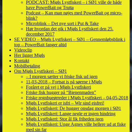
PODCAST: Mjøls Lystfiskeri – i SØ1 ville de både
have PowerBait og Trutta
Podcast – Kan man nøjes med PowerBait og micro-
blink?
Microblink – Det nye sort i Put & Take
Hør hvordan det gik i Mjøls Lystfiskeri den 25.
december 2017
SE VIDEO – Mjøls Lystfiskeri – SØ1 – Gennemløbsblink i
top – PowerBait fanger altid
Videoclip
Her ligger Mjøls
Kontakt
Mobilbetaling
Om Mjøls Lystfiskeri – SØ1
– I morgen sætter vi friske fisk ud igen
11-03-2018 – Fortsat is på søerne i Mjøls
Foråret er på vej i Mjøls Lystfiskeri
Friske fisk hugger på “Bienenmaden”
Friske regnbueørreder i Mjøls Lystfiskeri – 04-05-2018
Mjøls Lystfiskeri er isfri – Wir sind eisfrei!
Mjøls Lystfiskeri: De hugger onsdag morgen i SØ1
Mjøls Lystfiskeri: Lange negle er ingen hindring
Mjøls Lystfiskeri: Stor ål fik friheden igen
Mjøls Lystfiskeri: Unge Agnes ville hellere ud at fiske
med sin far