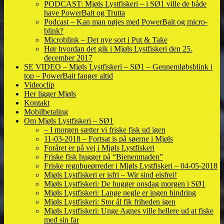
PODCAST: Mjøls Lystfiskeri – i SØ1 ville de både
have PowerBait og Trutta
Podcast – Kan man nøjes med PowerBait og micro-
blink?
Microblink – Det nye sort i Put & Take
Hør hvordan det gik i Mjøls Lystfiskeri den 25.
december 2017
SE VIDEO – Mjøls Lystfiskeri – SØ1 – Gennemløbsblink i
top – PowerBait fanger altid
Videoclip
Her ligger Mjøls
Kontakt
Mobilbetaling
Om Mjøls Lystfiskeri – SØ1
– I morgen sætter vi friske fisk ud igen
11-03-2018 – Fortsat is på søerne i Mjøls
Foråret er på vej i Mjøls Lystfiskeri
Friske fisk hugger på “Bienenmaden”
Friske regnbueørreder i Mjøls Lystfiskeri – 04-05-2018
Mjøls Lystfiskeri er isfri – Wir sind eisfrei!
Mjøls Lystfiskeri: De hugger onsdag morgen i SØ1
Mjøls Lystfiskeri: Lange negle er ingen hindring
Mjøls Lystfiskeri: Stor ål fik friheden igen
Mjøls Lystfiskeri: Unge Agnes ville hellere ud at fiske
med sin far