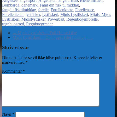
Angelsee
angelsport
Angelteich
angelurlaub
Bienenmaden
Bombarda
dänemark
Fang din fisk til middag
fangdinfisktilmiddag
forelle
Forellenknete
Forellensee
Forellenteich
lystfisker
lystfiskeri
Mjøls Lystfiskeri
Mjøls. Mjøls
Lystfiskeri
Mjølslystfisker
Powerbait
Regenbogenforelle
regnbueørred
Regnbueørreder
←
Mjøls Lystfiskeri – Full House i dag
Mjøls Lystfiskeri: – De hugger i det flotte vejr
→
Skriv et svar
Din e-mailadresse vil ikke blive publiceret.
Krævede felter er
markeret med
*
Kommentar
*
Navn
*