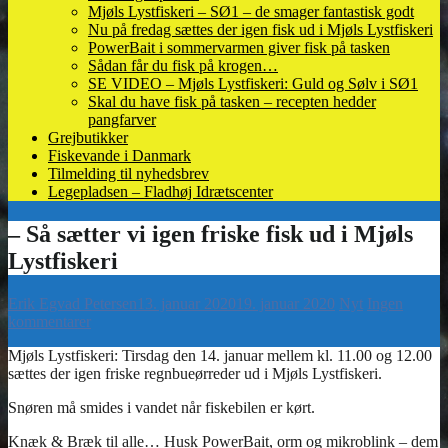
Mjøls Lystfiskeri – SØ1 – de smager fantastisk godt
Nu på fredag sættes der igen fisk ud i Mjøls Lystfiskeri
PowerBait i sommervarmen giver fisk på tasken
Sådan får du fisk på krogen…
SE VIDEO – Mjøls Lystfiskeri: Guld og Sølv i SØ1
Skal du have fisk på tasken – recepten hedder
pangfarver
Grejbutikker
Fiskevande i Danmark
Tilmelding til nyhedsbrev
Legepladsen – Fladhøj Idrætscenter
Erik Egvad Petersen
13. januar 2020
19. januar 2020
Nyt
Ingen
kommentarer