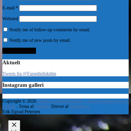
E-mail
*
Websted
Notify me of follow-up comments by email.
Notify me of new posts by email.
Aktuelt
Tweets fra @Fangdinfisktilm
Instagram galleri
Copyright © 2026
MJØLS LYSTFISKERI – Fiskene hugger hos os
i Mjøls
. Tema af
Colorlib
Drevet af
WordPress
Erik Egvad Petersen