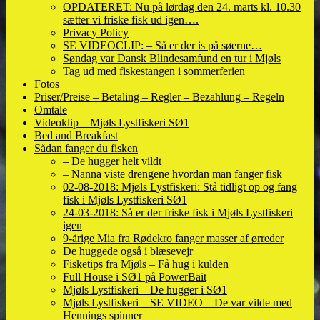
OPDATERET: Nu på lørdag den 24. marts kl. 10.30
sætter vi friske fisk ud igen….
Privacy Policy
SE VIDEOCLIP: – Så er der is på søerne…
Søndag var Dansk Blindesamfund en tur i Mjøls
Tag ud med fiskestangen i sommerferien
Fotos
Priser/Preise – Betaling – Regler – Bezahlung – Regeln
Omtale
Videoklip – Mjøls Lystfiskeri SØ1
Bed and Breakfast
Sådan fanger du fisken
– De hugger helt vildt
– Nanna viste drengene hvordan man fanger fisk
02-08-2018: Mjøls Lystfiskeri: Stå tidligt op og fang
fisk i Mjøls Lystfiskeri SØ1
24-03-2018: Så er der friske fisk i Mjøls Lystfiskeri
igen
9-årige Mia fra Rødekro fanger masser af ørreder
De huggede også i blæsevejr
Fisketips fra Mjøls – Få hug i kulden
Full House i SØ1 på PowerBait
Mjøls Lystfiskeri – De hugger i SØ1
Mjøls Lystfiskeri – SE VIDEO – De var vilde med
Hennings spinner