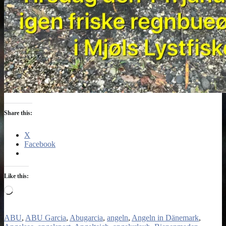
Share this:
X
Facebook
Like this:
Loading…
ABU
ABU Garcia
Abugarcia
angeln
Angeln in Dänemark