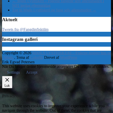
←
Mjøls Lystfiskeri – Pigerne fangede selv aftensmaden i
SØ1 lørdag eftermiddag
Tag til Mjøls Lystfiskeri og fang selv aftensmaden
→
Aktuelt
Tweets fra @Fangdinfisktilm
Instagram galleri
Copyright © 2026
MJØLS LYSTFISKERI – Fiskene hugger hos os
i Mjøls
. Tema af
Colorlib
Drevet af
WordPress
Erik Egvad Petersen
Når Du bruger denne hjemmeside accepterer Du brugen af cookies.
Settings
Accept
Luk
Privacy Overview
This website uses cookies to improve your experience while you
navigate through the website. Out of these, the cookies that are