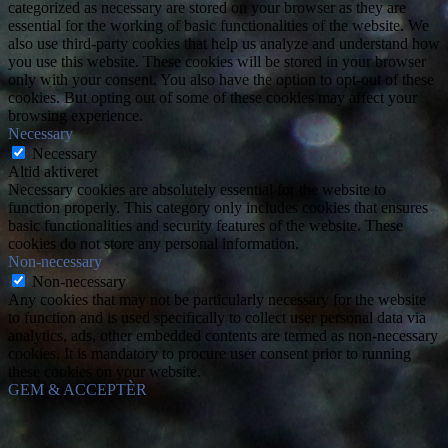
categorized as necessary are stored on your browser as they are
essential for the working of basic functionalities of the website. We
also use third-party cookies that help us analyze and understand how
you use this website. These cookies will be stored in your browser
only with your consent. You also have the option to opt-out of these
cookies. But opting out of some of these cookies may affect your
browsing experience.
Necessary
Necessary
Altid aktiveret
Necessary cookies are absolutely essential for the website to
function properly. This category only includes cookies that ensures
basic functionalities and security features of the website. These
cookies do not store any personal information.
Non-necessary
Non-necessary
Any cookies that may not be particularly necessary for the website
to function and is used specifically to collect user personal data via
analytics, ads, other embedded contents are termed as non-necessary
cookies. It is mandatory to procure user consent prior to running
these cookies on your website.
GEM & ACCEPTÈR