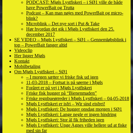
PODCAST: Mjøls Lystfiskeri – i SØ1 ville de både
have PowerBait og Trutta
Podcast – Kan man nøjes med PowerBait og micro-
blink?
Microblink – Det nye sort i Put & Take
Hør hvordan det gik i Mjøls Lystfiskeri den 25.
december 2017
SE VIDEO – Mjøls Lystfiskeri – SØ1 – Gennemløbsblink i
top – PowerBait fanger altid
Videoclip
Her ligger Mjøls
Kontakt
Mobilbetaling
Om Mjøls Lystfiskeri – SØ1
– I morgen sætter vi friske fisk ud igen
11-03-2018 – Fortsat is på søerne i Mjøls
Foråret er på vej i Mjøls Lystfiskeri
Friske fisk hugger på “Bienenmaden”
Friske regnbueørreder i Mjøls Lystfiskeri – 04-05-2018
Mjøls Lystfiskeri er isfri – Wir sind eisfrei!
Mjøls Lystfiskeri: De hugger onsdag morgen i SØ1
Mjøls Lystfiskeri: Lange negle er ingen hindring
Mjøls Lystfiskeri: Stor ål fik friheden igen
Mjøls Lystfiskeri: Unge Agnes ville hellere ud at fiske
med sin far