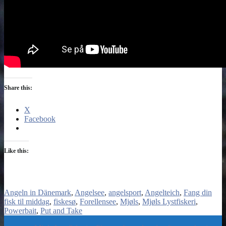
Share this:
X
Facebook
Like this:
Angeln in Dänemark
Angelsee
angelsport
Angelteich
Fang din
fisk til middag
fiskesø
Forellensee
Mjøls
Mjøls Lystfiskeri
Powerbait
Put and Take