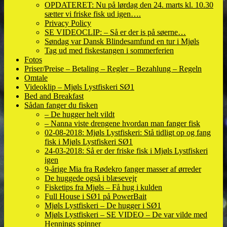
OPDATERET: Nu på lørdag den 24. marts kl. 10.30
sætter vi friske fisk ud igen….
Privacy Policy
SE VIDEOCLIP: – Så er der is på søerne…
Søndag var Dansk Blindesamfund en tur i Mjøls
Tag ud med fiskestangen i sommerferien
Fotos
Priser/Preise – Betaling – Regler – Bezahlung – Regeln
Omtale
Videoklip – Mjøls Lystfiskeri SØ1
Bed and Breakfast
Sådan fanger du fisken
– De hugger helt vildt
– Nanna viste drengene hvordan man fanger fisk
02-08-2018: Mjøls Lystfiskeri: Stå tidligt op og fang
fisk i Mjøls Lystfiskeri SØ1
24-03-2018: Så er der friske fisk i Mjøls Lystfiskeri
igen
9-årige Mia fra Rødekro fanger masser af ørreder
De huggede også i blæsevejr
Fisketips fra Mjøls – Få hug i kulden
Full House i SØ1 på PowerBait
Mjøls Lystfiskeri – De hugger i SØ1
Mjøls Lystfiskeri – SE VIDEO – De var vilde med
Hennings spinner