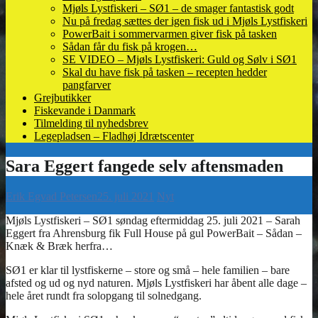
Mjøls Lystfiskeri – SØ1 – de smager fantastisk godt
Nu på fredag sættes der igen fisk ud i Mjøls Lystfiskeri
PowerBait i sommervarmen giver fisk på tasken
Sådan får du fisk på krogen…
SE VIDEO – Mjøls Lystfiskeri: Guld og Sølv i SØ1
Skal du have fisk på tasken – recepten hedder
pangfarver
Grejbutikker
Fiskevande i Danmark
Tilmelding til nyhedsbrev
Legepladsen – Fladhøj Idrætscenter
Erik Egvad Petersen
25. juli 2021
Nyt