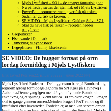
Mjøls Lystfiskeri – SØ1 – de smager fantastisk godt
Nu på fredag sættes der igen fisk ud i Mjøls Lystfiskeri
PowerBait i sommervarmen giver fisk på tasken
Sådan får du fisk på krogen…
SE VIDEO – Mjøls Lystfiskeri: Guld og Sølv i SØ1
Skal du have fisk på tasken – recepten hedder
pangfarver
Grejbutikker
Fiskevande i Danmark
Tilmelding til nyhedsbrev
Legepladsen – Fladhøj Idrætscenter
Erik Egvad Petersen
22. januar 2022
22. januar 2022
Nyt