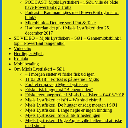
PODCAST: Mjøls Lystfiskeri – i SØ1 ville de både
have PowerBait og Trutta
Podcast – Kan man nøjes med PowerBait og micro-
blink?
Microblink – Det nye sort i Put & Take
Hør hvordan det gik i Mjøls Lystfiskeri den 25.
december 2017
SE VIDEO – Mjøls Lystfiskeri – SØ1 – Gennemløbsblink i
top – PowerBait fanger altid
Videoclip
Her ligger Mjøls
Kontakt
Mobilbetaling
Om Mjøls Lystfiskeri – SØ1
– I morgen sætter vi friske fisk ud igen
11-03-2018 – Fortsat is på søerne i Mjøls
Foråret er på vej i Mjøls Lystfiskeri
Friske fisk hugger på “Bienenmaden”
Friske regnbueørreder i Mjøls Lystfiskeri – 04-05-2018
Mjøls Lystfiskeri er isfri – Wir sind eisfrei!
Mjøls Lystfiskeri: De hugger onsdag morgen i SØ1
Mjøls Lystfiskeri: Lange negle er ingen hindring
Mjøls Lystfiskeri: Stor ål fik friheden igen
Mjøls Lystfiskeri: Unge Agnes ville hellere ud at fiske
med sin far