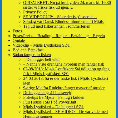
OPDATERET: Nu på lørdag den 24. marts kl. 10.30
sætter vi friske fisk ud igen….
Privacy Policy
SE VIDEOCLIP: – Så er der is på søerne…
Søndag var Dansk Blindesamfund en tur i Mjøls
Tag ud med fiskestangen i sommerferien
Fotos
Priser/Preise – Betaling – Regler – Bezahlung – Regeln
Omtale
Videoklip – Mjøls Lystfiskeri SØ1
Bed and Breakfast
Sådan fanger du fisken
– De hugger helt vildt
– Nanna viste drengene hvordan man fanger fisk
02-08-2018: Mjøls Lystfiskeri: Stå tidligt op og fang
fisk i Mjøls Lystfiskeri SØ1
24-03-2018: Så er der friske fisk i Mjøls Lystfiskeri
igen
9-årige Mia fra Rødekro fanger masser af ørreder
De huggede også i blæsevejr
Fisketips fra Mjøls – Få hug i kulden
Full House i SØ1 på PowerBait
Mjøls Lystfiskeri – De hugger i SØ1
Mjøls Lystfiskeri – SE VIDEO – De var vilde med
Hennings spinner