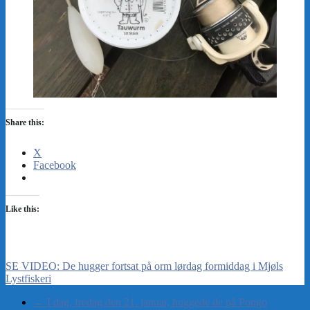
Share this:
X
Facebook
Like this:
SE VIDEO: De hugger fortsat på orm lørdag formiddag i Mjøls
Lystfiskeri
←
I dag, fredag den 21. januar, huggede de på Pongo