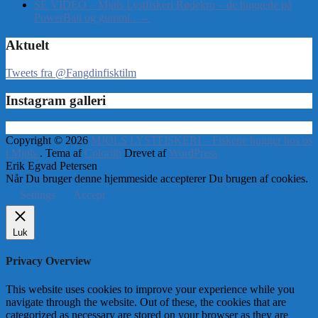
SE VIDEO – Mjøls Lystfiskeri Rødekro – de huggede på
PowerBait og gummi..
→
Aktuelt
Tweets fra @Fangdinfisktilm
Instagram galleri
Copyright © 2026
MJØLS LYSTFISKERI – Fiskene hugger hos os
i Mjøls
. Tema af
Colorlib
Drevet af
WordPress
Erik Egvad Petersen
Når Du bruger denne hjemmeside accepterer Du brugen af cookies.
Settings
Accept
Luk
Privacy Overview
This website uses cookies to improve your experience while you
navigate through the website. Out of these, the cookies that are
categorized as necessary are stored on your browser as they are