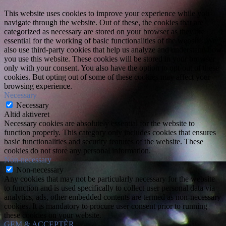
This website uses cookies to improve your experience while you
navigate through the website. Out of these, the cookies that are
categorized as necessary are stored on your browser as they are
essential for the working of basic functionalities of the website. We
also use third-party cookies that help us analyze and understand how
you use this website. These cookies will be stored in your browser
only with your consent. You also have the option to opt-out of these
cookies. But opting out of some of these cookies may affect your
browsing experience.
Necessary
Necessary
Altid aktiveret
Necessary cookies are absolutely essential for the website to
function properly. This category only includes cookies that ensures
basic functionalities and security features of the website. These
cookies do not store any personal information.
Non-necessary
Non-necessary
Any cookies that may not be particularly necessary for the website
to function and is used specifically to collect user personal data via
analytics, ads, other embedded contents are termed as non-necessary
cookies. It is mandatory to procure user consent prior to running
these cookies on your website.
GEM & ACCEPTÈR