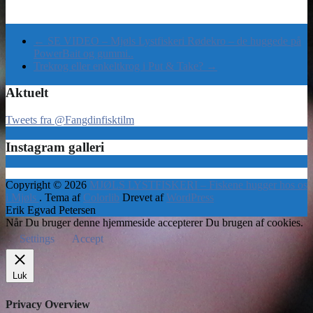
←
SE VIDEO – Mjøls Lystfiskeri Rødekro – de huggede på
PowerBait og gummi..
Trekrog eller enkeltkrog i Put & Take?
→
Aktuelt
Tweets fra @Fangdinfisktilm
Instagram galleri
Copyright © 2026
MJØLS LYSTFISKERI – Fiskene hugger hos os
i Mjøls
. Tema af
Colorlib
Drevet af
WordPress
Erik Egvad Petersen
Når Du bruger denne hjemmeside accepterer Du brugen af cookies.
Settings
Accept
Luk
Privacy Overview