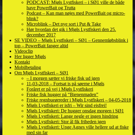
PODCAST: Mjøls Lystfiskeri – i SØ1 ville de både
have PowerBait og Trutta
Podcast – Kan man nøjes med PowerBait og micro-
blink?
Microblink – Det nye sort i Put & Take
Hør hvordan det gik i Mjøls Lystfiskeri den 25.
december 2017
SE VIDEO – Mjøls Lystfiskeri – SØ1 – Gennemløbsblink i
top – PowerBait fanger altid
Videoclip
Her ligger Mjøls
Kontakt
Mobilbetaling
Om Mjøls Lystfiskeri – SØ1
– I morgen sætter vi friske fisk ud igen
11-03-2018 – Fortsat is på søerne i Mjøls
Foråret er på vej i Mjøls Lystfiskeri
Friske fisk hugger på “Bienenmaden”
Friske regnbueørreder i Mjøls Lystfiskeri – 04-05-2018
Mjøls Lystfiskeri er isfri – Wir sind eisfrei!
Mjøls Lystfiskeri: De hugger onsdag morgen i SØ1
Mjøls Lystfiskeri: Lange negle er ingen hindring
Mjøls Lystfiskeri: Stor ål fik friheden igen
Mjøls Lystfiskeri: Unge Agnes ville hellere ud at fiske
med sin far