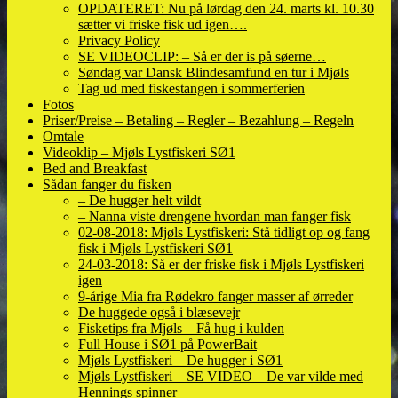
OPDATERET: Nu på lørdag den 24. marts kl. 10.30
sætter vi friske fisk ud igen….
Privacy Policy
SE VIDEOCLIP: – Så er der is på søerne…
Søndag var Dansk Blindesamfund en tur i Mjøls
Tag ud med fiskestangen i sommerferien
Fotos
Priser/Preise – Betaling – Regler – Bezahlung – Regeln
Omtale
Videoklip – Mjøls Lystfiskeri SØ1
Bed and Breakfast
Sådan fanger du fisken
– De hugger helt vildt
– Nanna viste drengene hvordan man fanger fisk
02-08-2018: Mjøls Lystfiskeri: Stå tidligt op og fang
fisk i Mjøls Lystfiskeri SØ1
24-03-2018: Så er der friske fisk i Mjøls Lystfiskeri
igen
9-årige Mia fra Rødekro fanger masser af ørreder
De huggede også i blæsevejr
Fisketips fra Mjøls – Få hug i kulden
Full House i SØ1 på PowerBait
Mjøls Lystfiskeri – De hugger i SØ1
Mjøls Lystfiskeri – SE VIDEO – De var vilde med
Hennings spinner