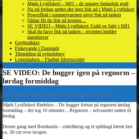
Mjøls Lystfiskeri – SØ1 – de smager fantastisk godt
Nu på fredag sættes der igen fisk ud i Mjøls Lystfiskeri
PowerBait i sommervarmen giver fisk på tasken
Sådan får du fisk på krogen…
SE VIDEO – Mjøls Lystfiskeri: Guld og Sølv i SØ1
Skal du have fisk på tasken – recepten hedder
pangfarver
Grejbutikker
Fiskevande i Danmark
Tilmelding til nyhedsbrev
Legepladsen – Fladhøj Idrætscenter
Erik Egvad Petersen
5. februar 2022
5. februar 2022
Nyt