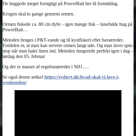
https://sydnyt.dk/hvad-skal-vi-lave-i-
weekenden/