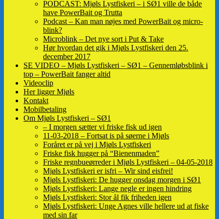
PODCAST: Mjøls Lystfiskeri – i SØ1 ville de både
have PowerBait og Trutta
Podcast – Kan man nøjes med PowerBait og micro-
blink?
Microblink – Det nye sort i Put & Take
Hør hvordan det gik i Mjøls Lystfiskeri den 25.
december 2017
SE VIDEO – Mjøls Lystfiskeri – SØ1 – Gennemløbsblink i
top – PowerBait fanger altid
Videoclip
Her ligger Mjøls
Kontakt
Mobilbetaling
Om Mjøls Lystfiskeri – SØ1
– I morgen sætter vi friske fisk ud igen
11-03-2018 – Fortsat is på søerne i Mjøls
Foråret er på vej i Mjøls Lystfiskeri
Friske fisk hugger på “Bienenmaden”
Friske regnbueørreder i Mjøls Lystfiskeri – 04-05-2018
Mjøls Lystfiskeri er isfri – Wir sind eisfrei!
Mjøls Lystfiskeri: De hugger onsdag morgen i SØ1
Mjøls Lystfiskeri: Lange negle er ingen hindring
Mjøls Lystfiskeri: Stor ål fik friheden igen
Mjøls Lystfiskeri: Unge Agnes ville hellere ud at fiske
med sin far