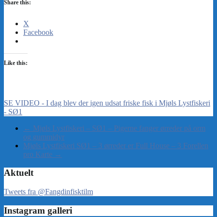
Share this:
X
Facebook
Like this:
SE VIDEO - I dag blev der igen udsat friske fisk i Mjøls Lystfiskeri
- SØ1
←
Mjøls Lystfiskeri – SØ1 – Pigerne fanger ørreder på orm
og gummidyr
Mjøls Lystfiskeri SØ1 – 3 ørreder er Full House – 3 Forellen
pro Karte
→
Aktuelt
Tweets fra @Fangdinfisktilm
Instagram galleri