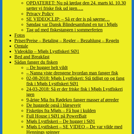
OPDATERET: Nu på lørdag den 24. marts kl. 10.30
sætter vi friske fisk ud igen….
Privacy Policy
SE VIDEOCLIP: – Så er der is på søerne…
Søndag var Dansk Blindesamfund en tur i Mjøls
Tag ud med fiskestangen i sommerferien
Fotos
Priser/Preise – Betaling – Regler – Bezahlung – Regeln
Omtale
Videoklip – Mjøls Lystfiskeri SØ1
Bed and Breakfast
Sådan fanger du fisken
– De hugger helt vildt
– Nanna viste drengene hvordan man fanger fisk
02-08-2018: Mjøls Lystfiskeri: Stå tidligt op og fang
fisk i Mjøls Lystfiskeri SØ1
24-03-2018: Så er der friske fisk i Mjøls Lystfiskeri
igen
9-årige Mia fra Rødekro fanger masser af ørreder
De huggede også i blæsevejr
Fisketips fra Mjøls – Få hug i kulden
Full House i SØ1 på PowerBait
Mjøls Lystfiskeri – De hugger i SØ1
Mjøls Lystfiskeri – SE VIDEO – De var vilde med
Hennings spinner