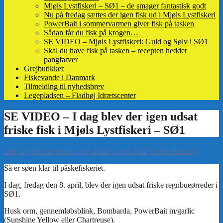
Mjøls Lystfiskeri – SØ1 – de smager fantastisk godt
Nu på fredag sættes der igen fisk ud i Mjøls Lystfiskeri
PowerBait i sommervarmen giver fisk på tasken
Sådan får du fisk på krogen…
SE VIDEO – Mjøls Lystfiskeri: Guld og Sølv i SØ1
Skal du have fisk på tasken – recepten hedder
pangfarver
Grejbutikker
Fiskevande i Danmark
Tilmelding til nyhedsbrev
Legepladsen – Fladhøj Idrætscenter
Erik Egvad Petersen
8. april 2022
8. april 2022
Fiskeudsætning