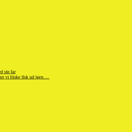
d sin far
r vi friske fisk ud igen….