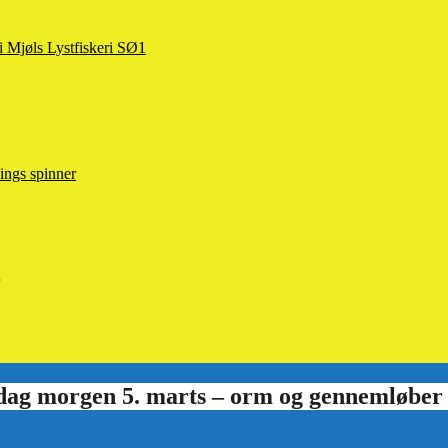
 i Mjøls Lystfiskeri SØ1
ings spinner