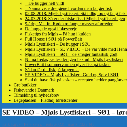
– De hugger helt vildt
– Nanna viste drengene hvordan man fanger fisk
02-08-2018: Mjøls Lystfiskeri: Stå tidligt op og fang fisk
24-03-2018: Så er der friske fisk i Mjøls Lystfiskeri igen
9-årige Mia fra Rødekro fanger masser af ørreder
De huggede også i blæsevejr
Fisketips fra Mjøls – Få hug i kulden
Full House i SØ1 på PowerBait
Mjøls Lystfiskeri – De hugger i SØ1
Mjøls Lystfiskeri – SE VIDEO – De var vilde med Henn
Mjøls Lystfiskeri – SØ1 – de smager fantastisk godt
Nu på fredag sættes der igen fisk ud i Mjøls Lystfiskeri
PowerBait i sommervarmen giver fisk på tasken
Sådan får du fisk på krogen…
SE VIDEO – Mjøls Lystfiskeri: Guld og Sølv i SØ1
Skal du have fisk på tasken – recepten hedder pangfarver
Grejbutikker
Fiskevande i Danmark
Tilmelding til nyhedsbrev
Legepladsen – Fladhøj Idrætscenter
Erik Egvad Petersen
5. marts 2022
5. marts 2022
Nyt