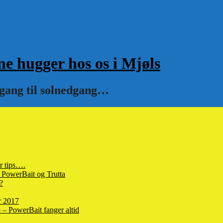
hugger hos os i Mjøls
pgang til solnedgang…
r tips….
 PowerBait og Trutta
?
r 2017
– PowerBait fanger altid