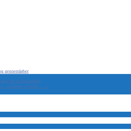
 og gennemløber
gger de på PowerBait
ts – regnorm er bedst…
→