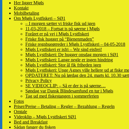
Her ligger Mjøls
Kontakt
Mobilbetaling
Om Mjøls Lystfiskeri – SØ1
– I morgen sætter vi friske fisk ud igen
11-03-2018 – Fortsat is på søerne i Mjøls
Foråret er på vej i Mjøls Lystfiskeri
Friske fisk hugger på “Bienenmaden”
Friske regnbueørreder i Mjøls Lystfiskeri – 04-05-2018
Mjøls Lystfiskeri er isfri – Wir sind eisfrei!
Mjøls Lystfiskeri: De hugger onsdag morgen i SØ1
Mjøls Lystfiskeri: Lange negle er ingen hindring
Mjøls Lystfiskeri: Stor ål fik friheden igen
Mjøls Lystfiskeri: Unge Agnes ville hellere ud at fiske me
OPDATERET: Nu på lørdag den 24. marts kl. 10.30 sætte
Privacy Policy
SE VIDEOCLIP: – Så er der is på søerne…
Søndag var Dansk Blindesamfund en tur i Mjøls
Tag ud med fiskestangen i sommerferien
Fotos
Priser/Preise – Betaling – Regler – Bezahlung – Regeln
Omtale
Videoklip – Mjøls Lystfiskeri SØ1
Bed and Breakfast
Sådan fanger du fisken