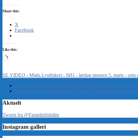
Share this:
X
Facebook
Like this:
Loading…
SE VIDEO - Mjøls Lystfiskeri - SØ1 - lørdag morgen 5. marts - orm
←
SE VIDEO – Mjøls Lystfiskeri Rødekro – SØ1 – søndag hu
SE VIDEO – Mjøls Lystfiskeri – SØ1 – søndag morgen 6. mar
Aktuelt
Tweets fra @Fangdinfisktilm
Instagram galleri