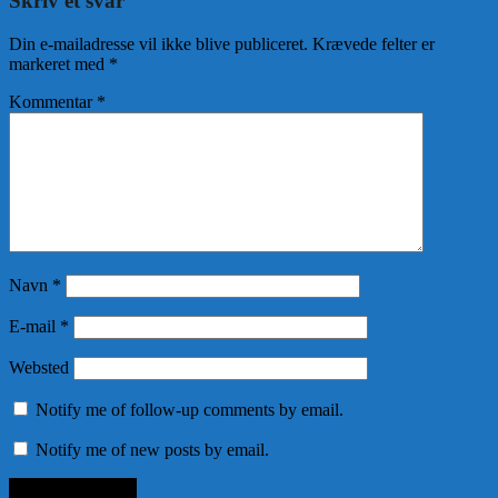
Skriv et svar
Din e-mailadresse vil ikke blive publiceret.
Krævede felter er
markeret med
*
Kommentar
*
Navn
*
E-mail
*
Websted
Notify me of follow-up comments by email.
Notify me of new posts by email.