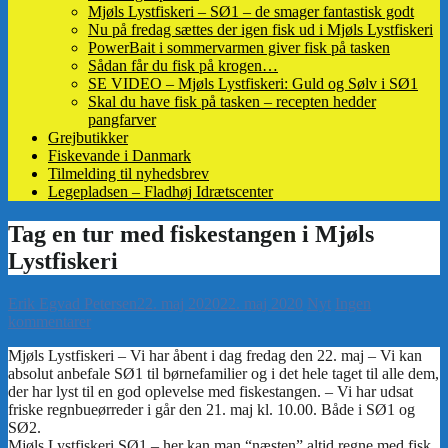
Mjøls Lystfiskeri – SØ1 – de smager fantastisk godt
Nu på fredag sættes der igen fisk ud i Mjøls Lystfiskeri
PowerBait i sommervarmen giver fisk på tasken
Sådan får du fisk på krogen…
SE VIDEO – Mjøls Lystfiskeri: Guld og Sølv i SØ1
Skal du have fisk på tasken – recepten hedder
pangfarver
Grejbutikker
Fiskevande i Danmark
Tilmelding til nyhedsbrev
Legepladsen – Fladhøj Idrætscenter
Erik Egvad Petersen
22. maj 2020
22. maj 2020
Nyt
Ingen
kommentarer