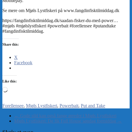
Share this:
X
Facebook
Like this:
Loading…
Forellensee
Mjøls Lystfiskeri
Powerbait
Put and Take
←
Gode sild kan også fange ørreder i Mjøls Lystfiskeri
Mjøls Lystfiskeri: De fik Full House søndag formiddag
→