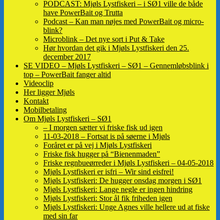
PODCAST: Mjøls Lystfiskeri – i SØ1 ville de både
have PowerBait og Trutta
Podcast – Kan man nøjes med PowerBait og micro-
blink?
Microblink – Det nye sort i Put & Take
Hør hvordan det gik i Mjøls Lystfiskeri den 25.
december 2017
SE VIDEO – Mjøls Lystfiskeri – SØ1 – Gennemløbsblink i
top – PowerBait fanger altid
Videoclip
Her ligger Mjøls
Kontakt
Mobilbetaling
Om Mjøls Lystfiskeri – SØ1
– I morgen sætter vi friske fisk ud igen
11-03-2018 – Fortsat is på søerne i Mjøls
Foråret er på vej i Mjøls Lystfiskeri
Friske fisk hugger på “Bienenmaden”
Friske regnbueørreder i Mjøls Lystfiskeri – 04-05-2018
Mjøls Lystfiskeri er isfri – Wir sind eisfrei!
Mjøls Lystfiskeri: De hugger onsdag morgen i SØ1
Mjøls Lystfiskeri: Lange negle er ingen hindring
Mjøls Lystfiskeri: Stor ål fik friheden igen
Mjøls Lystfiskeri: Unge Agnes ville hellere ud at fiske
med sin far