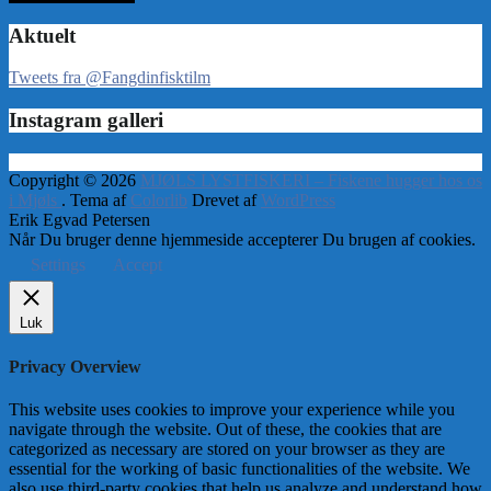
Aktuelt
Tweets fra @Fangdinfisktilm
Instagram galleri
Copyright © 2026
MJØLS LYSTFISKERI – Fiskene hugger hos os
i Mjøls
. Tema af
Colorlib
Drevet af
WordPress
Erik Egvad Petersen
Når Du bruger denne hjemmeside accepterer Du brugen af cookies.
Settings
Accept
Luk
Privacy Overview
This website uses cookies to improve your experience while you
navigate through the website. Out of these, the cookies that are
categorized as necessary are stored on your browser as they are
essential for the working of basic functionalities of the website. We
also use third-party cookies that help us analyze and understand how