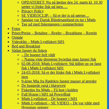
OPDATERET: Nu på lørdag den 24. marts kl. 10.30
sætter vi friske fisk ud igen….
Privacy Policy
SE VIDEOCLIP: – Så er der is på søerne…
Søndag var Dansk Blindesamfund en tur i Mjøls
Tag ud med fiskestangen i sommerferien
Fotos
Priser/Preise – Betaling – Regler – Bezahlung – Regeln
Omtale
Videoklip – Mjøls Lystfiskeri SØ1
Bed and Breakfast
Sådan fanger du fisken
– De hugger helt vildt
– Nanna viste drengene hvordan man fanger fisk
02-08-2018: Mjøls Lystfiskeri: Stå tidligt op og fang
fisk i Mjøls Lystfiskeri SØ1
24-03-2018: Så er der friske fisk i Mjøls Lystfiskeri
igen
9-årige Mia fra Rødekro fanger masser af ørreder
De huggede også i blæsevejr
Fisketips fra Mjøls – Få hug i kulden
Full House i SØ1 på PowerBait
Mjøls Lystfiskeri – De hugger i SØ1
Mjøls Lystfiskeri – SE VIDEO – De var vilde med
Hennings spinner