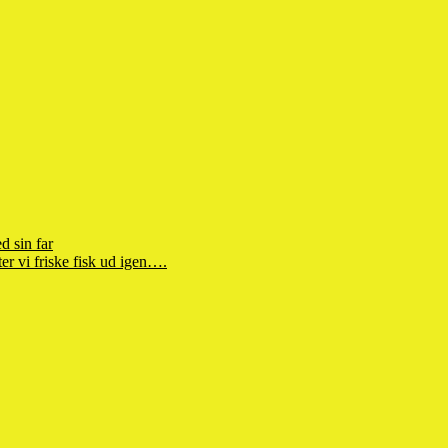
d sin far
r vi friske fisk ud igen….