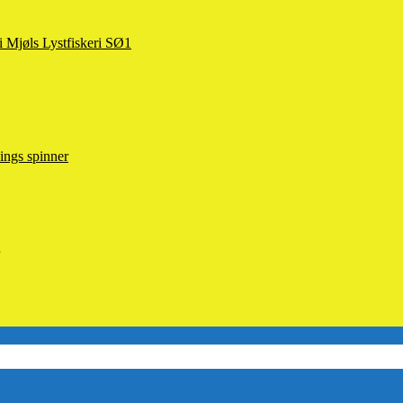
 i Mjøls Lystfiskeri SØ1
ings spinner