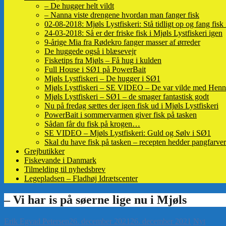
– De hugger helt vildt
– Nanna viste drengene hvordan man fanger fisk
02-08-2018: Mjøls Lystfiskeri: Stå tidligt op og fang fisk
24-03-2018: Så er der friske fisk i Mjøls Lystfiskeri igen
9-årige Mia fra Rødekro fanger masser af ørreder
De huggede også i blæsevejr
Fisketips fra Mjøls – Få hug i kulden
Full House i SØ1 på PowerBait
Mjøls Lystfiskeri – De hugger i SØ1
Mjøls Lystfiskeri – SE VIDEO – De var vilde med Henn
Mjøls Lystfiskeri – SØ1 – de smager fantastisk godt
Nu på fredag sættes der igen fisk ud i Mjøls Lystfiskeri
PowerBait i sommervarmen giver fisk på tasken
Sådan får du fisk på krogen…
SE VIDEO – Mjøls Lystfiskeri: Guld og Sølv i SØ1
Skal du have fisk på tasken – recepten hedder pangfarver
Grejbutikker
Fiskevande i Danmark
Tilmelding til nyhedsbrev
Legepladsen – Fladhøj Idrætscenter
Erik Egvad Petersen
26. december 2021
26. december 2021
Nyt