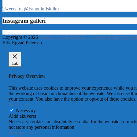
Tweets fra @Fangdinfisktilm
Instagram galleri
Copyright © 2026
MJØLS LYSTFISKERI – Fiskene hugger hos os i
Erik Egvad Petersen
Luk
Privacy Overview
This website uses cookies to improve your experience while you nav
the working of basic functionalities of the website. We also use t
your consent. You also have the option to opt-out of these cookies
Necessary
Necessary
Altid aktiveret
Necessary cookies are absolutely essential for the website to funct
not store any personal information.
Non-necessary