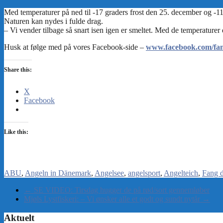
www.facebook.com/fan
Share this:
X
Facebook
Like this:
ABU
Angeln in Dänemark
Angelsee
angelsport
Angelteich
Fang d
←
SE VIDEO: Tirsdag hugger de på rød/sort gennemløber
Mjøls Lystfiskeri: – Vi ønsker alle et godt og sundt nytår
→
Aktuelt