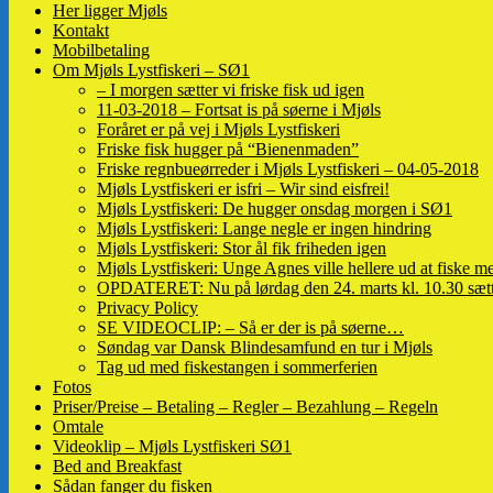
Her ligger Mjøls
Kontakt
Mobilbetaling
Om Mjøls Lystfiskeri – SØ1
– I morgen sætter vi friske fisk ud igen
11-03-2018 – Fortsat is på søerne i Mjøls
Foråret er på vej i Mjøls Lystfiskeri
Friske fisk hugger på “Bienenmaden”
Friske regnbueørreder i Mjøls Lystfiskeri – 04-05-2018
Mjøls Lystfiskeri er isfri – Wir sind eisfrei!
Mjøls Lystfiskeri: De hugger onsdag morgen i SØ1
Mjøls Lystfiskeri: Lange negle er ingen hindring
Mjøls Lystfiskeri: Stor ål fik friheden igen
Mjøls Lystfiskeri: Unge Agnes ville hellere ud at fiske me
OPDATERET: Nu på lørdag den 24. marts kl. 10.30 sætte
Privacy Policy
SE VIDEOCLIP: – Så er der is på søerne…
Søndag var Dansk Blindesamfund en tur i Mjøls
Tag ud med fiskestangen i sommerferien
Fotos
Priser/Preise – Betaling – Regler – Bezahlung – Regeln
Omtale
Videoklip – Mjøls Lystfiskeri SØ1
Bed and Breakfast
Sådan fanger du fisken