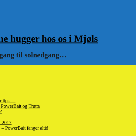
hugger hos os i Mjøls
pgang til solnedgang…
r tips….
 PowerBait og Trutta
?
r 2017
– PowerBait fanger altid