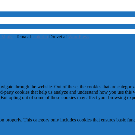
 Mjøls
. Tema af
Colorlib
Drevet af
WordPress
igate through the website. Out of these, the cookies that are categorize
hird-party cookies that help us analyze and understand how you use this 
. But opting out of some of these cookies may affect your browsing exp
ion properly. This category only includes cookies that ensures basic func