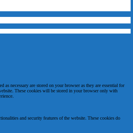
d as necessary are stored on your browser as they are essential for
website. These cookies will be stored in your browser only with
erience.
tionalities and security features of the website. These cookies do