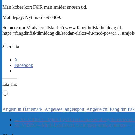
Share this:
X
Facebook
Like this:
Loading…
Angeln in Dänemark
Angelsee
angelsport
Angelteich
Fang din fisk
←
SE VIDEO – Mjøls Lystfiskeri – masser af regnbueørreder l
SE VIDEO – Mjøls Lystfiskeri: De hugger søndag morgen
→