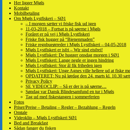
Her ligger Mjøls
Kontakt
Mobilbetaling
Om Mjøls Lystfiskeri – SØ1
– I morgen sætter vi friske fisk ud igen
11-03-2018 – Fortsat is på søerne i Mjøls
Foråret er på vej i Mjøls Lystfiskeri
Friske fisk hugger på “Bienenmaden”
Friske regnbueørreder i Mjøls Lystfiskeri – 04-05-2018
Mjøls Lystfiskeri er isfri – Wir sind eisfrei!
Mjøls Lystfiskeri: De hugger onsdag morgen i SØ1
Mjøls Lystfiskeri: Lange negle er ingen hindring
Mjøls Lystfiskeri: Stor ål fik friheden igen
Mjøls Lystfiskeri: Unge Agnes ville hellere ud at fiske me
OPDATERET: Nu på lørdag den 24. marts kl. 10.30 sætte
Privacy Policy
SE VIDEOCLIP: – Så er der is på søerne…
Søndag var Dansk Blindesamfund en tur i Mjøls
Tag ud med fiskestangen i sommerferien
Fotos
Priser/Preise – Betaling – Regler – Bezahlung – Regeln
Omtale
Videoklip – Mjøls Lystfiskeri SØ1
Bed and Breakfast
Sådan fanger du fisken