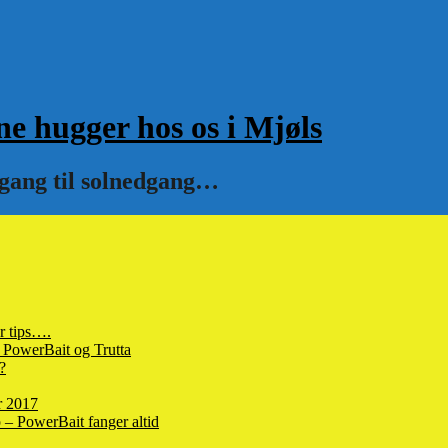
hugger hos os i Mjøls
pgang til solnedgang…
r tips….
 PowerBait og Trutta
?
r 2017
– PowerBait fanger altid