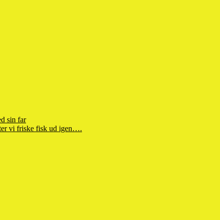
d sin far
r vi friske fisk ud igen….