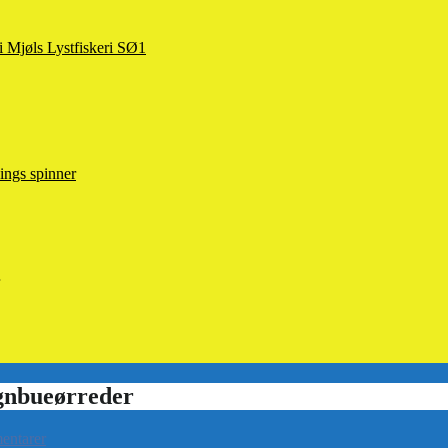
 i Mjøls Lystfiskeri SØ1
ings spinner
entarer