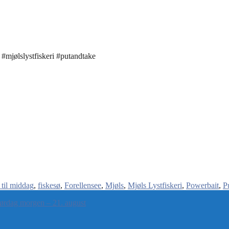
 til middag
fiskesø
Forellensee
Mjøls
Mjøls Lystfiskeri
Powerbait
P
ørdag morgen – 21. august