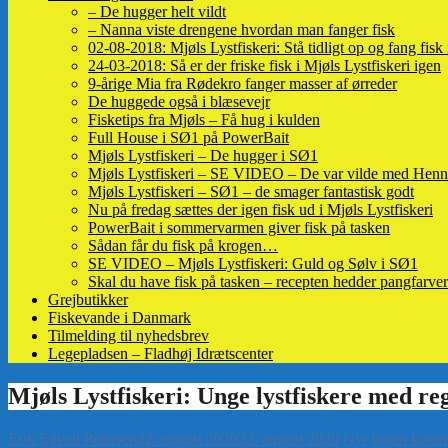
– De hugger helt vildt
– Nanna viste drengene hvordan man fanger fisk
02-08-2018: Mjøls Lystfiskeri: Stå tidligt op og fang fisk
24-03-2018: Så er der friske fisk i Mjøls Lystfiskeri igen
9-årige Mia fra Rødekro fanger masser af ørreder
De huggede også i blæsevejr
Fisketips fra Mjøls – Få hug i kulden
Full House i SØ1 på PowerBait
Mjøls Lystfiskeri – De hugger i SØ1
Mjøls Lystfiskeri – SE VIDEO – De var vilde med Henn
Mjøls Lystfiskeri – SØ1 – de smager fantastisk godt
Nu på fredag sættes der igen fisk ud i Mjøls Lystfiskeri
PowerBait i sommervarmen giver fisk på tasken
Sådan får du fisk på krogen…
SE VIDEO – Mjøls Lystfiskeri: Guld og Sølv i SØ1
Skal du have fisk på tasken – recepten hedder pangfarver
Grejbutikker
Fiskevande i Danmark
Tilmelding til nyhedsbrev
Legepladsen – Fladhøj Idrætscenter
Erik Egvad Petersen
22. august 2020
23. august 2020
Nyt
Ingen komm