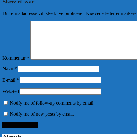
Skriv et svar
Din e-mailadresse vil ikke blive publiceret.
Krævede felter er marker
Kommentar
*
Navn
*
E-mail
*
Websted
Notify me of follow-up comments by email.
Notify me of new posts by email.